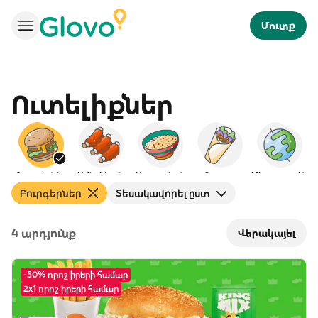
Մուտք
Ուտելիքներ
Բուրգերներ
Ամերիկյան
Արաբական
Քյաբաբ
Միջազգային
Բուրգերներ
Տեսակավորել ըստ
4 արդյունք
Վերակայել
-50% որոշ իրերի համար
2x1 որոշ իրերի համար