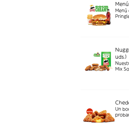
Menú 
Menú c
Pringl
Nugge
uds.)
Nuest
Mix S
Chedd
Un bo
probar