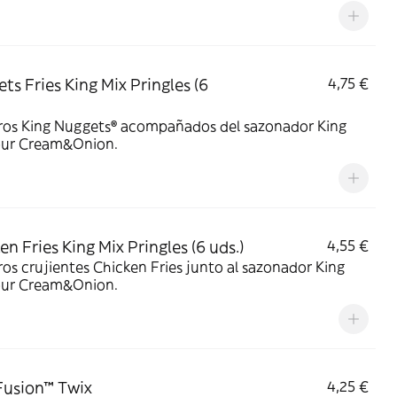
ts Fries King Mix Pringles (6
4,75 €
ros King Nuggets® acompañados del sazonador King
our Cream&Onion.
en Fries King Mix Pringles (6 uds.)
4,55 €
os crujientes Chicken Fries junto al sazonador King
our Cream&Onion.
Fusion™ Twix
4,25 €