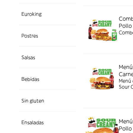
Euroking
Combo
Pollo
Combo
Postres
Salsas
Menú 
Carn
Bebidas
Menú c
Sour 
Sin gluten
Menú 
Ensaladas
Pollo