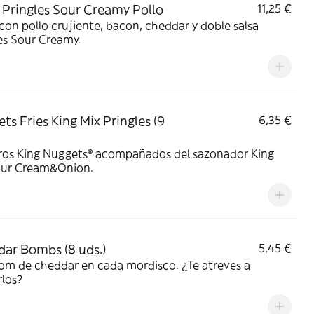
Pringles Sour Creamy Pollo
11,25 €
on pollo crujiente, bacon, cheddar y doble salsa
es Sour Creamy.
ts Fries King Mix Pringles (9
6,35 €
ros King Nuggets® acompañados del sazonador King
our Cream&Onion.
ar Bombs (8 uds.)
5,45 €
om de cheddar en cada mordisco. ¿Te atreves a
los?