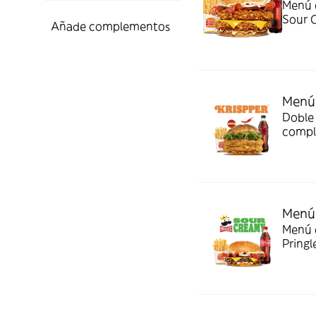
Menú c
Sour 
Añade complementos
Menú 
Doble 
compl
Menú 
Menú c
Pringl