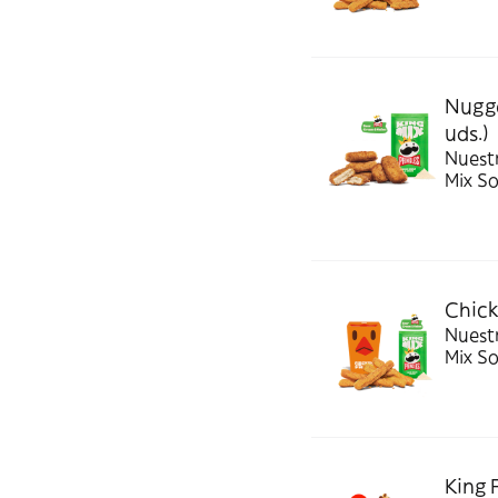
Nugge
uds.)
Nuest
Mix S
Chick
Nuestr
Mix S
King 