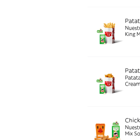
Patat
Nuestras pa
King 
Patat
Patat
Cream
Chick
Nuestr
Mix S