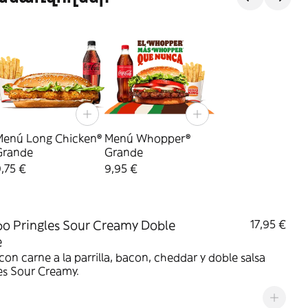
Menú Long Chicken®
Menú Whopper®
Grande
Grande
,75 €
9,95 €
 Pringles Sour Creamy Doble
17,95 €
e
on carne a la parrilla, bacon, cheddar y doble salsa
es Sour Creamy.