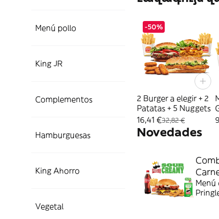
-50%
Menú pollo
King JR
2 Burger a elegir + 2
Complementos
Patatas + 5 Nuggets
16,41 €
9
32,82 €
Novedades
Hamburguesas
Combo
King Ahorro
Carn
Menú c
Pringl
Vegetal