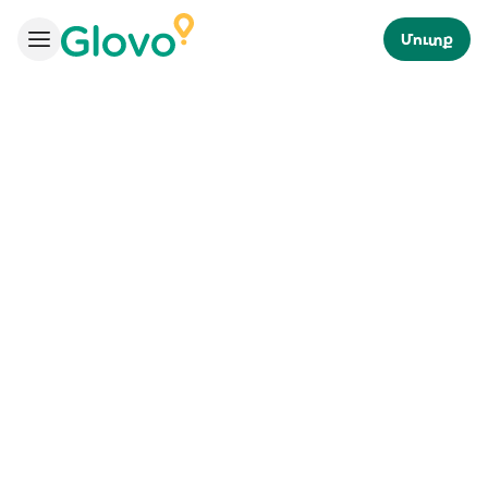
Մուտք