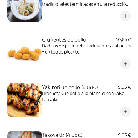
tradicionales terminadas en una reducción
de caldo de pollo
Crujientes de pollo
10,85 €
Daditos de pollo rebozados con cacahuetes
y un toque picante
Yakitori de pollo (2 uds.)
9,95 €
Brochetas de pollo a la plancha con salsa
teriyaki
Takoyakis (4 uds.)
9,95 €