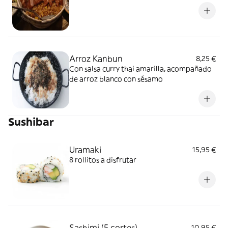
Arroz Kanbun
8,25 €
Con salsa curry thai amarilla, acompañado
de arroz blanco con sésamo
Sushibar
Uramaki
15,95 €
8 rollitos a disfrutar
Sashimi (5 cortes)
10,95 €