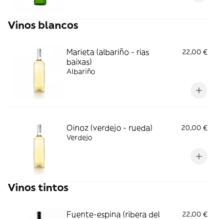
Vinos blancos
Marieta (albariño - rias
22,00 €
baixas)
Albariño
Oinoz (verdejo - rueda)
20,00 €
Verdejo
Vinos tintos
Fuente-espina (ribera del
22,00 €