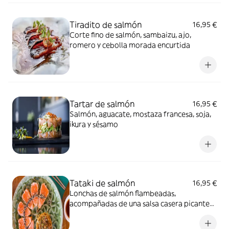
Tiradito de salmón
16,95 €
Corte fino de salmón, sambaizu, ajo,
romero y cebolla morada encurtida
Tartar de salmón
16,95 €
Salmón, aguacate, mostaza francesa, soja,
ikura y sésamo
Tataki de salmón
16,95 €
Lonchas de salmón flambeadas,
acompañadas de una salsa casera picante
suave