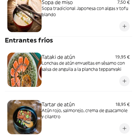
Sopa de miso
7,50 €
Sopa tradicional Japonesa con algas y tofu
blando
Entrantes fríos
Tataki de atún
19,95 €
Lonchas de atún envueltas en sésamo con
salsa de anguila a la plancha teppanyaki
Tartar de atún
18,95 €
Atún rojo, salmorejo, crema de guacamole
y cilantro