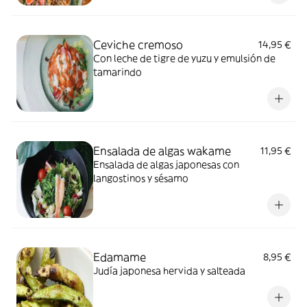
Ceviche cremoso
14,95 €
Con leche de tigre de yuzu y emulsión de
tamarindo
Ensalada de algas wakame
11,95 €
Ensalada de algas japonesas con
langostinos y sésamo
Edamame
8,95 €
Judía japonesa hervida y salteada