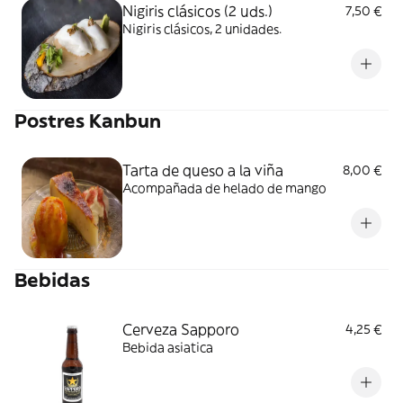
Nigiris clásicos (2 uds.)
7,50 €
Nigiris clásicos, 2 unidades.
Postres Kanbun
Tarta de queso a la viña
8,00 €
Acompañada de helado de mango
Bebidas
Cerveza Sapporo
4,25 €
Bebida asiatica