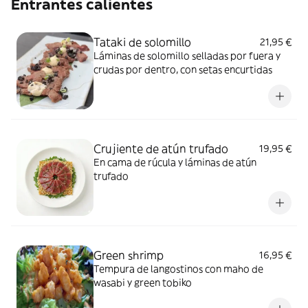
Entrantes calientes
Tataki de solomillo
21,95 €
Láminas de solomillo selladas por fuera y
crudas por dentro, con setas encurtidas
Crujiente de atún trufado
19,95 €
En cama de rúcula y láminas de atún
trufado
Green shrimp
16,95 €
Tempura de langostinos con maho de
wasabi y green tobiko