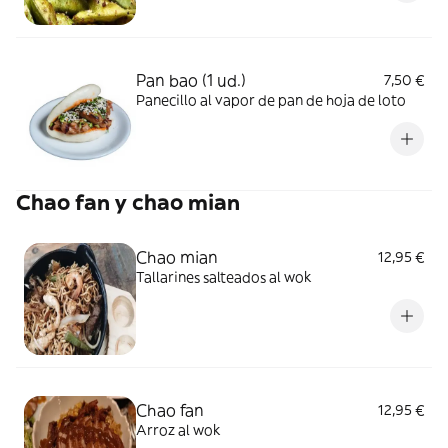
Pan bao (1 ud.)
7,50 €
Panecillo al vapor de pan de hoja de loto
Chao fan y chao mian
Chao mian
12,95 €
Tallarines salteados al wok
Chao fan
12,95 €
Arroz al wok