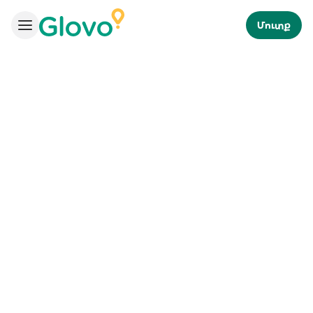
Մուտք