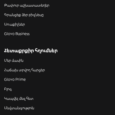
Թափուր աշխատատեղեր
Գրանցեք ձեր բիզնեսը
Առաքիչներ
Glovo Business
Հետաքրքիր հղումներ
Մեր մասին
Հաճախ տրվող հարցեր
Glovo Prime
Բլոգ
Կապվել մեզ հետ
Անվտանգություն