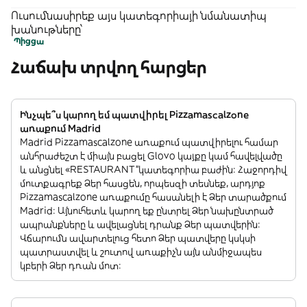
Ուսումնասիրեք այս կատեգորիայի նմանատիպ
խանութները՝
Պիցցա
Հաճախ տրվող հարցեր
Ինչպե՞ս կարող եմ պատվիրել Pizzamascalzone
առաքում Madrid
Madrid Pizzamascalzone առաքում պատվիրելու համար
անհրաժեշտ է միայն բացել Glovo կայքը կամ հավելվածը
և անցնել «RESTAURANT”կատեգորիա բաժին: Հաջորդիվ
մուտքագրեք Ձեր հասցեն, որպեսզի տեսնեք, արդյոք
Pizzamascalzone առաքումը հասանելի է Ձեր տարածքում
Madrid: Այնուհետև կարող եք ընտրել Ձեր նախընտրած
ապրանքները և ավելացնել դրանք Ձեր պատվերին:
Վճարումն ավարտելուց հետո Ձեր պատվերը կսկսի
պատրաստվել և շուտով առաքիչն այն անմիջապես
կբերի Ձեր դռան մոտ: