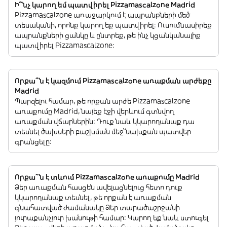
Ի՞նչ կարող եմ պատվիրել Pizzamascalzone Madrid
Pizzamascalzone առաջարկում է ապրանքների մեծ
տեսականի, որոնք կարող եք պատվիրել: Ուսումնասիրեք
ապրանքների ցանկը և ընտրեք, թե ինչ կցանկանայիք
պատվիրել Pizzamascalzone:
Որքա՞ն է կազմում Pizzamascalzone առաքման արժեքը
Madrid
Պարզելու համար, թե որքան արժե Pizzamascalzone
առաքումը Madrid, նայեք էջի վերևում գտնվող
առաքման վճարներին: Դուք նաև կկարողանաք դա
տեսնել ծախսերի բաշխման մեջ՝ նախքան պատվեր
գրանցելը:
Որքա՞ն է տևում Pizzamascalzone առաքումը Madrid
Ձեր առաքման հասցեն ավելացնելուց հետո դուք
կկարողանաք տեսնել, թե որքան է առաքման
գնահատված ժամանակը Ձեր տարածաշրջանի
յուրաքանչյուր խանութի համար: Կարող եք նաև ստուգել