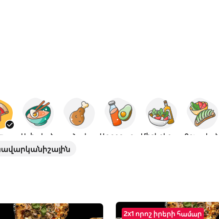
ցա
Ասիական
Հավ
Առողջարար
Միջերկրական
Բուսակա
նավարկանիշային
2x1 որոշ իրերի համար