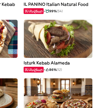
r Kebab
IL PANINO Italian Natural Food
Անվճար
99%
(54)
Isturk Kebab Alameda
Անվճար
86%
(12)