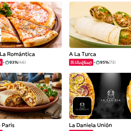
 La Romántica
A La Turca
ր
93%
(46)
Անվճար
95%
(73)
 Paris
La Daniela Unión