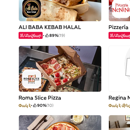
ALI BABA KEBAB HALAL
Pizzería
Անվճար
89%
(19)
Անվճա
Roma Slice Pizza
Regina 
Փակ է
90%
(10)
Փակ է մին