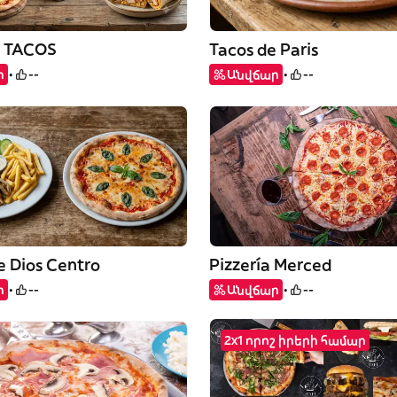
 TACOS
Tacos de Paris
ր
--
Անվճար
--
e Dios Centro
Pizzería Merced
ր
--
Անվճար
--
2x1 որոշ իրերի համար