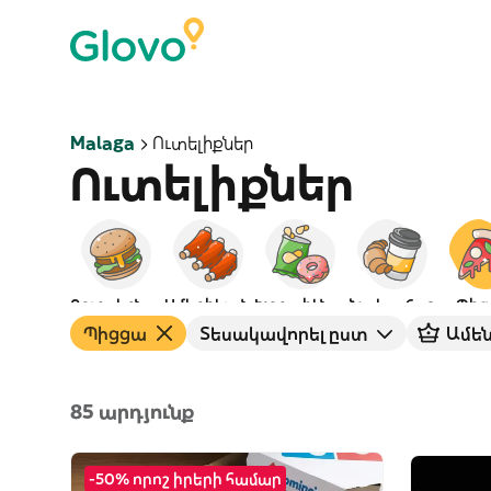
Malaga
Ուտելիքներ
Ուտելիքներ
Բուրգերներ
Ամերիկյան
Խորտիկներ
Նախաճաշ
Պից
Պիցցա
Տեսակավորել ըստ
Ամե
85 արդյունք
-50% որոշ իրերի համար