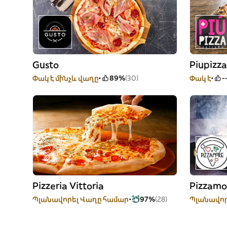
Gusto
Piupizza
Փակ է մինչև վաղը
89%
(30)
Փակ է
-
Pizzeria Vittoria
Pizzamo
Պլանավորել Վաղը համար
97%
(28)
Պլանավոր