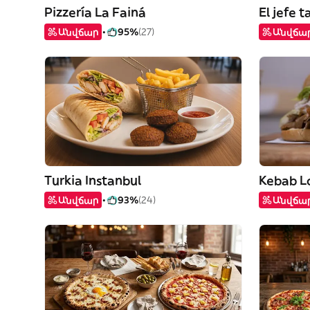
Pizzería La Fainá
El jefe t
Անվճար
95%
(27)
Անվճա
Turkia Instanbul
Kebab L
Անվճար
93%
(24)
Անվճա