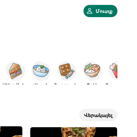
Մուտք
ն
ՍԵնդվիչներ
Վեգան
Քաղցրավենիք
Պոկե
Թայլանդական
Վերակայել