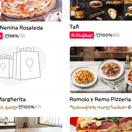
Tafi
 Nenina Rosaleda
Անվճար
100%
(65)
ր
98%
(72)
Margherita
Romolo y Remo Pizzeria
չև վաղը
100%
(17)
Պլանավորել Վաղը համար