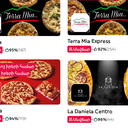
Terra Mia Express
a
Անվճար
92%
(254)
ր
95%
(187)
րոշ իրերի համար
շ իրերի համար
a
La Daniela Centro
ր
94%
(119)
Անվճար
96%
(44)