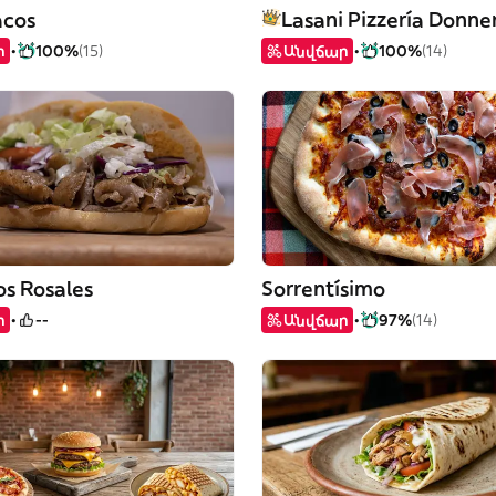
acos
Lasani Pizzería Donne
ր
100%
(15)
Անվճար
100%
(14)
os Rosales
Sorrentísimo
ր
--
Անվճար
97%
(14)