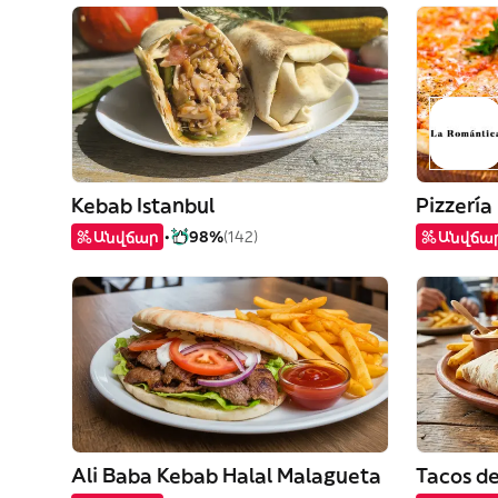
Kebab Istanbul
Pizzería
Անվճար
98%
(142)
Անվճա
Ali Baba Kebab Halal Malagueta
Tacos de