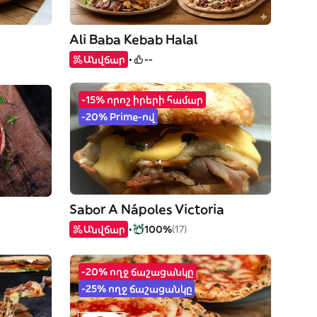
Ali Baba Kebab Halal
Անվճար
--
-15% որոշ իրերի համար
-20% Prime-ով
Sabor A Nápoles Victoria
Անվճար
100%
(17)
-20% ողջ ճաշացանկը
-25% ողջ ճաշացանկը