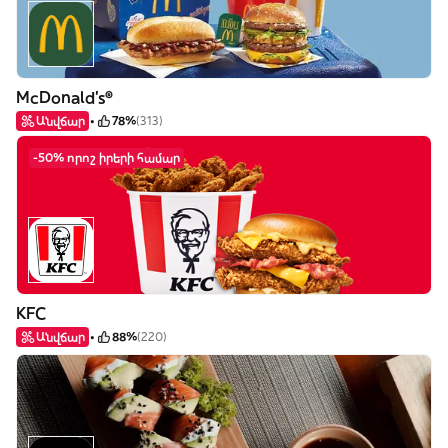
McDonald's®
Անվճար
78%
(313)
-50% որոշ իրերի համար
KFC
Անվճար
88%
(220)