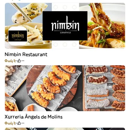
Nimbin Restaurant
Փակ է
--
Xurreria Àngels de Molins
Փակ է
--