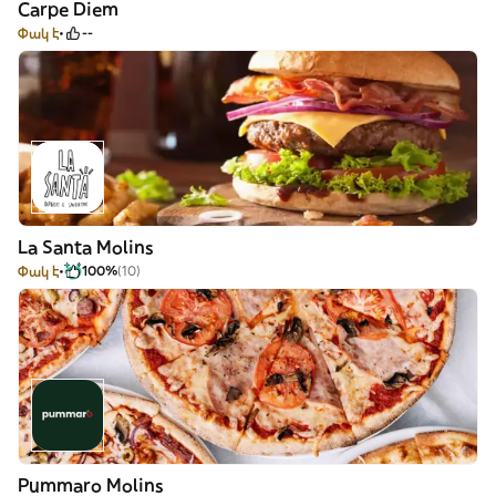
Carpe Diem
Փակ է
--
La Santa Molins
Փակ է
100%
(10)
Pummaro Molins