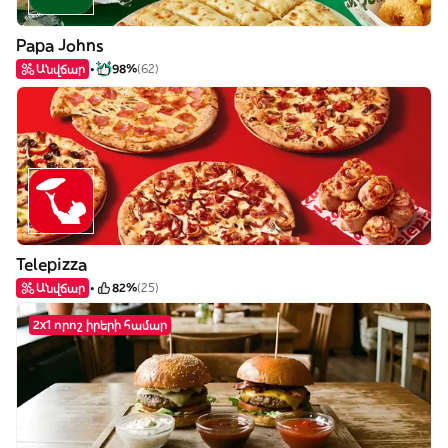
Papa Johns
Անվճար
98%
(62)
Telepizza
Անվճար
82%
(25)
2x1 որոշ իրերի համար