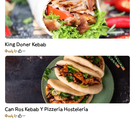
King Doner Kebab
Փակ է
--
Can Ros Kebab Y Pizzería Hostelería
Փակ է
--