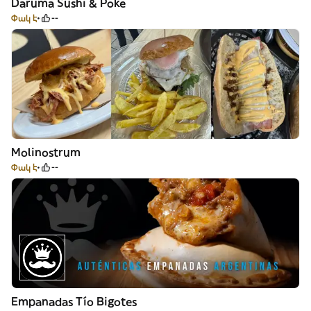
Daruma Sushi & Poke
Փակ է
--
Molinostrum
Փակ է
--
Empanadas Tío Bigotes