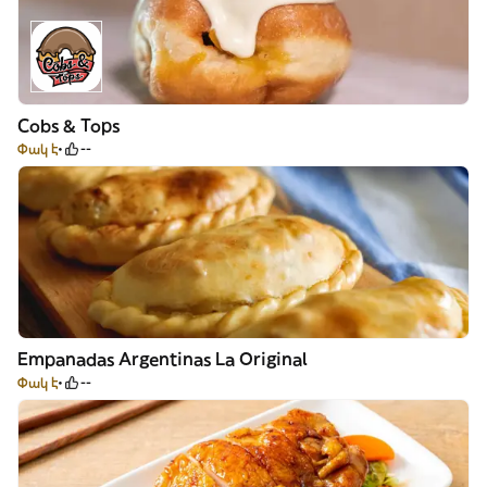
Cobs & Tops
Փակ է
--
Empanadas Argentinas La Original
Փակ է
--