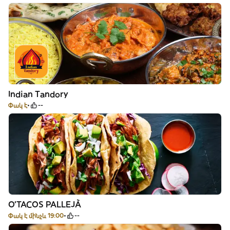
Indian Tandory
Փակ է
--
O'TACOS PALLEJÀ
Փակ է մինչև 19:00
--