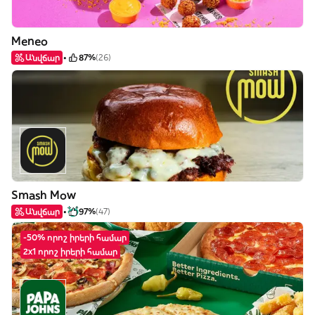
Meneo
Անվճար
87%
(26)
Smash Mow
Անվճար
97%
(47)
-50% որոշ իրերի համար
2x1 որոշ իրերի համար