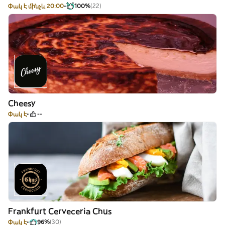
Փակ է մինչև 20:00
100%
(22)
Cheesy
Փակ է
--
Frankfurt Cerveceria Chus
Փակ է
96%
(30)