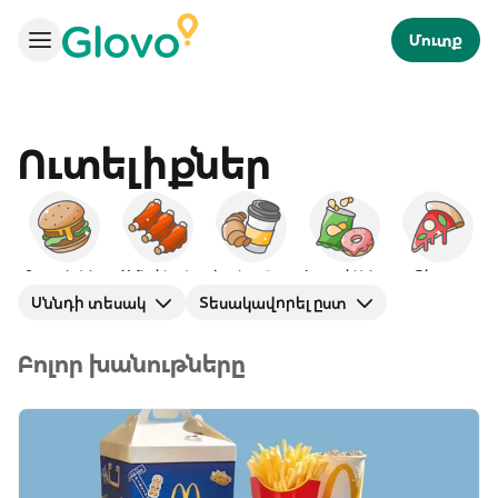
Մուտք
Ուտելիքներ
Բուրգերներ
Ամերիկյան
Նախաճաշ
Խորտիկներ
Պիցցա
Սննդի տեսակ
Տեսակավորել ըստ
Բոլոր խանութները