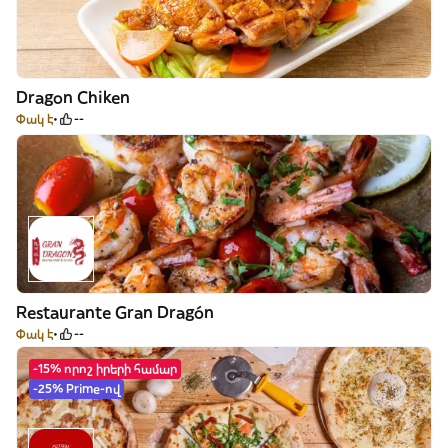
Dragon Chiken
Փակ է
--
Restaurante Gran Dragón
Փակ է
--
-15% որոշ իրերի համար
-25% Prime-ով