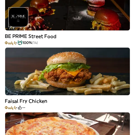
BE PRIME Street Food
Փակ է
100%
(14)
Faisal Fry Chicken
Փակ է
--