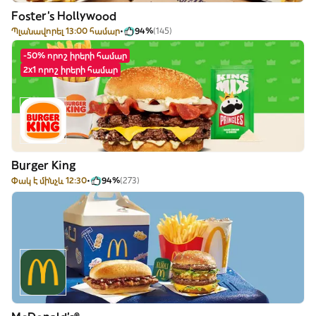
Foster's Hollywood
Պլանավորել 13:00 համար
94%
(145)
-50% որոշ իրերի համար
2x1 որոշ իրերի համար
Burger King
Փակ է մինչև 12:30
94%
(273)