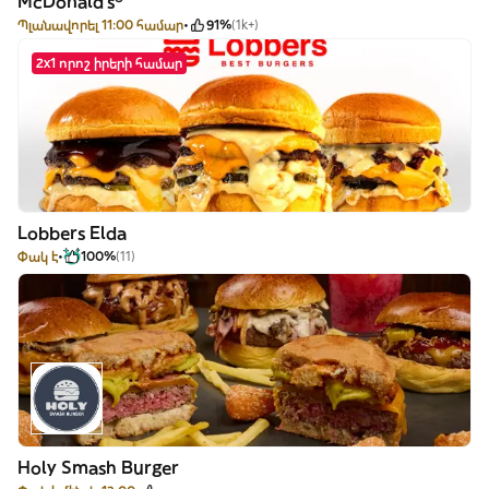
McDonald's®
Պլանավորել 11:00 համար
91%
(1k+)
2x1 որոշ իրերի համար
Lobbers Elda
Փակ է
100%
(11)
Holy Smash Burger