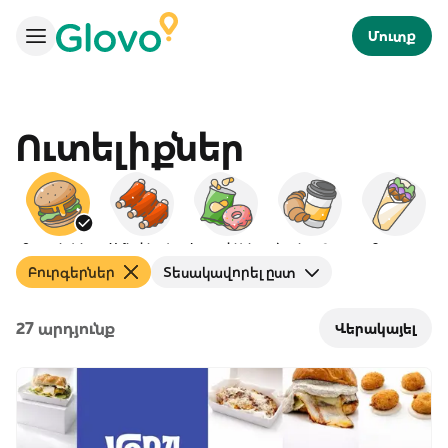
Մուտք
Ուտելիքներ
Բուրգերներ
Ամերիկյան
Խորտիկներ
Նախաճաշ
Քյաբաբ
Բուրգերներ
Տեսակավորել ըստ
27 արդյունք
Վերակայել