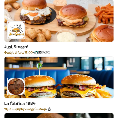
Just Smash!
Փակ է մինչև 12:00
93%
(10)
La fábrica 1984
Պլանավորել Վաղը համար
--