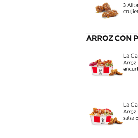
3 Alit
crujie
ARROZ CON 
La Ca
Arroz 
encurt
Compl
La Ca
Arroz 
salsa 