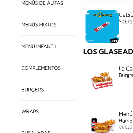
MENÚS DE ALITAS
Cats
Sobre
MENÚS MIXTOS
MENÚ INFANTIL
LOS GLASEA
COMPLEMENTOS
La Ca
Burger
BURGERS
WRAPS
Menú 
Hambur
queso,
brioch