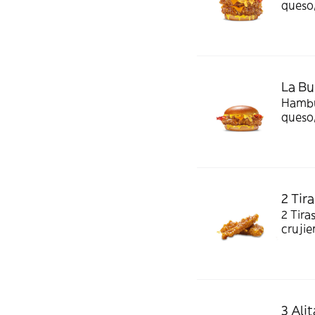
queso,
brioc
La Bu
Hambur
queso,
brioc
2 Tir
2 Tira
crujie
3 Ali