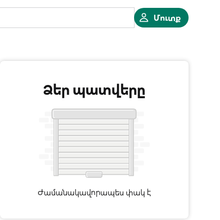
Մուտք
Ձեր պատվերը
Ժամանակավորապես փակ է