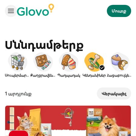
Մուտք
Սննդամթերք
Սուպերմարկետ
Քաղցրավենիք
Պաղպաղակ
Կենդանիներ
Հացաբուլկեղեն
1 արդյունք
Վերակայել