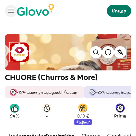
Մուտք
CHUORE (Churros & More)
-15% ամբողջ ճաշացանկի համար ›
-25% ամբողջ ճաշաց
-
94%
0,19 €
Prime
Անվճար
Լավագույն վաճառվողներ
Churros
Canelitos (C