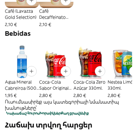
Café (Lavazza
Café
Gold Selection)
Decaffeinato
(Lavazza Gold
2,10 €
2,10 €
Selection)
Bebidas
Agua Mineral
Coca-Cola
Coca-Cola Zero
Nestea Limón
Cabreiroa (500
Sabor Original
Azúcar 330ml.
330ml.
Ml.)
330ml.
1,95 €
2,80 €
2,80 €
2,80 €
Ուսումնասիրեք այս կատեգորիայի նմանատիպ
խանութները՝
Նախաճաշ
Չուրոս
Խորտիկներ
Քաղցրավենիք
Հաճախ տրվող հարցեր