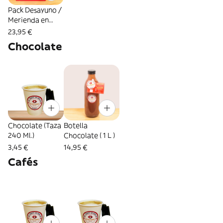
Pack Desayuno /
Merienda en
Familia.
23,95 €
Chocolate
Chocolate (Taza
Botella
240 Ml.)
Chocolate ( 1 L )
3,45 €
14,95 €
Cafés