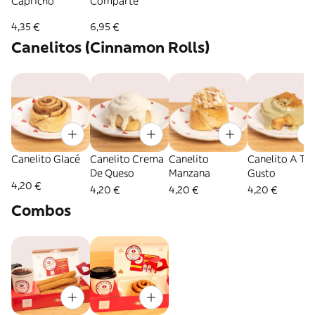
Capricho
Comparte
4,35 €
6,95 €
Canelitos (Cinnamon Rolls)
Canelito Glacé
Canelito Crema
Canelito
Canelito A Tu
De Queso
Manzana
Gusto
4,20 €
4,20 €
4,20 €
4,20 €
Combos