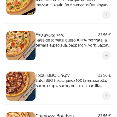
mozzarella, salmón Ahumados Dominguez
en lonchas, aguacate, eneldo y sésamo
negro.
Extravaganzza
23,56 €
Salsa de tomate, queso 100% mozzarella,
ternera especiada, pepperoni, york, bacon,
cebolla, pimiento verde, champiñón y
aceitunas negras.
Texas BBQ Crispy
23,56 €
Salsa BBQ texas, queso 100% mozzarella,
bacon crispy, bacon, pollo a la parrilla,
carne de vacuno, queso cheddar en el
borde y salsa
Cremozza Bourbon
23,56 €