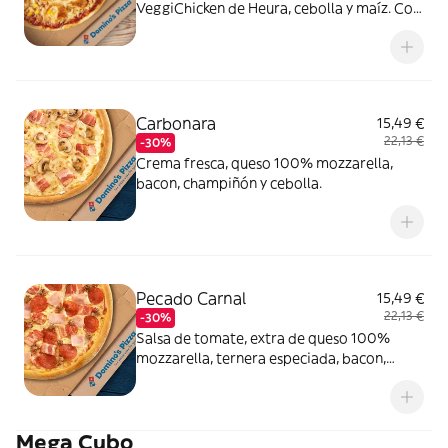
VeggiChicken de Heura, cebolla y maíz. Con
masa veggi Thin Crust.
Carbonara
15,49 €
22,13 €
-30%
Crema fresca, queso 100% mozzarella,
bacon, champiñón y cebolla.
Pecado Carnal
15,49 €
22,13 €
-30%
Salsa de tomate, extra de queso 100%
mozzarella, ternera especiada, bacon,
pepperoni y york.
Mega Cubo