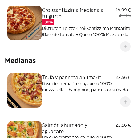
Croissantizzima Mediana a
14,99 €
tu gusto
21,41 €
-30%
Disfruta tu pizza Croissantizzima Margarita
(Base de tomate + Queso 100% Mozzarella)
+ Tus 2 ingredientes favoritos
Medianas
Trufa y panceta ahumada
23,56 €
Base de crema fresca, queso 100%
mozzarella, champiñón, panceta ahumada
y salsa de trufa negra.
Salmón ahumado y
23,56 €
aguacate
Base de crema fresca, queso 100%