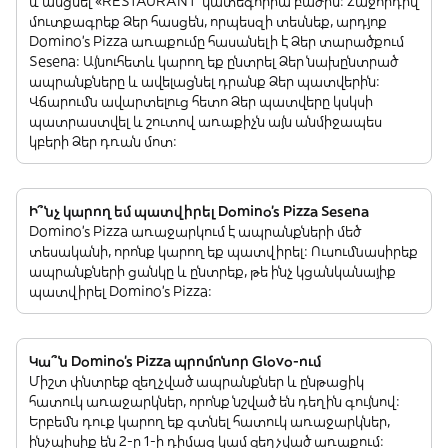
և անցնել «RESTAURANT”կատեգորիա բաժին: Հաջորդիվ
մուտքագրեք Ձեր հասցեն, որպեսզի տեսնեք, արդյոք
Domino's Pizza առաքումը հասանելի է Ձեր տարածքում
Sesena: Այնուհետև կարող եք ընտրել Ձեր նախընտրած
ապրանքները և ավելացնել դրանք Ձեր պատվերին:
Վճարումն ավարտելուց հետո Ձեր պատվերը կսկսի
պատրաստվել և շուտով առաքիչն այն անմիջապես
կբերի Ձեր դռան մոտ:
Ի՞նչ կարող եմ պատվիրել Domino's Pizza Sesena
Domino's Pizza առաջարկում է ապրանքների մեծ
տեսականի, որոնք կարող եք պատվիրել: Ուսումնասիրեք
ապրանքների ցանկը և ընտրեք, թե ինչ կցանկանայիք
պատվիրել Domino's Pizza:
Կա՞ն Domino's Pizza պրոմոնոր Glovo-ում
Միշտ փնտրեք զեղչված ապրանքներ և ընթացիկ
հատուկ առաջարկներ, որոնք նշված են դեղին գույնով:
Երբեմն դուք կարող եք գտնել հատուկ առաջարկներ,
ինչպիսիք են 2-ը 1-ի դիմաց կամ զեղչված առաքում: