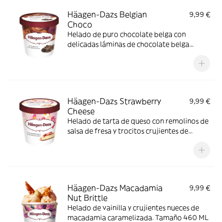
Häagen-Dazs Belgian
9,99 €
Choco
Helado de puro chocolate belga con
delicadas láminas de chocolate belga
negro. Tamaño 460 ML
Häagen-Dazs Strawberry
9,99 €
Cheese
Helado de tarta de queso con remolinos de
salsa de fresa y trocitos crujientes de
galleta. Tamaño 460 ML
Häagen-Dazs Macadamia
9,99 €
Nut Brittle
Helado de vainilla y crujientes nueces de
macadamia caramelizada. Tamaño 460 ML