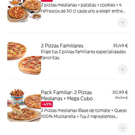
2 pizzas medianas + patatas + cookies + 4
refrescos de 50 cl cada uno a elegir entre
Coca Cola, Coca Cola Zero, Fanta de
naranja, Fuze tea o Aquarius de limón. Tu
CocaCola con premio
2 Pizzas Familiares
35,49 €
Elige tus 2 pizzas familiares especialidades
favoritas.
Pack Familiar: 2 Pizzas
30,99 €
Medianas + Mega Cubo
56,34 €
-45%
2 Pizzas medianas (Base de tomate + Queso
100% Mozzarella + Tus 2 ingredientes
favoritos) + 1 Mega Cubo de pollo (17
unidades: 5 piezas de Strippers, 6 piezas de
Kickers y 6 piezas de Nuggets.) o Alitas de