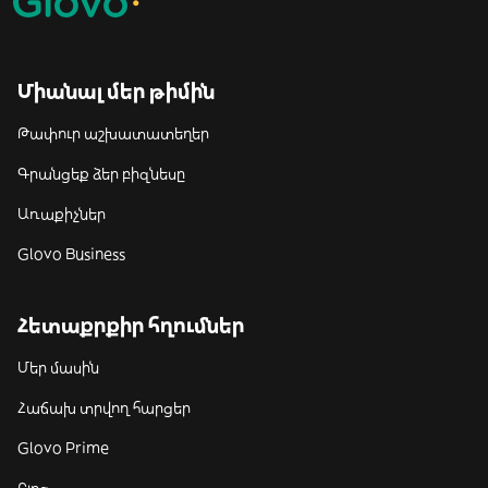
Միանալ մեր թիմին
Թափուր աշխատատեղեր
Գրանցեք ձեր բիզնեսը
Առաքիչներ
Glovo Business
Հետաքրքիր հղումներ
Մեր մասին
Հաճախ տրվող հարցեր
Glovo Prime