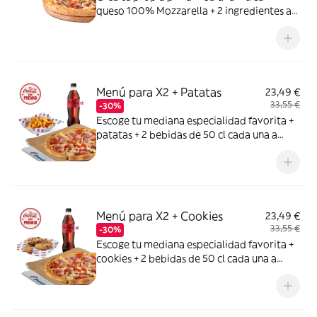
queso 100% Mozzarella + 2 ingredientes a
elegir entre: York, Bacon, Bacon Crispy,
Carne de vacuno, Pollo a la parrilla,
Pepperoni, Atún,Champiñón, Cebolla,
Cebolla Caramelizada, Pimiento verde,
Maiz, Aceitunas negras
Menú para X2 + Patatas
23,49 €
33,55 €
-30%
Escoge tu mediana especialidad favorita +
patatas + 2 bebidas de 50 cl cada una a
elegir entre Coca Cola, Coca Cola Zero,
Fanta de naranja, Fuze tea o Aquarius de
limón. Tu CocaCola con premio
Menú para X2 + Cookies
23,49 €
33,55 €
-30%
Escoge tu mediana especialidad favorita +
cookies + 2 bebidas de 50 cl cada una a
elegir entre Coca Cola, Coca Cola Zero,
Fanta de naranja, Fuze tea o Aquarius de
limón. Tu CocaCola con premio