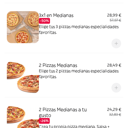
pollo marinadas (18 unidades)
3x1 en Medianas
28,99 €
57,97 €
-50%
Elige tus 3 pizzas medianas especialidades
favoritas.
2 Pizzas Medianas
28,49 €
Elige tus 2 pizzas medianas especialidades
favoritas.
2 Pizzas Medianas a tu
24,29 €
gusto
32,83 €
-26%
Crea tu propia pizza mediana. Salsa +