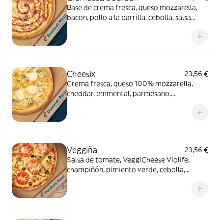
Base de crema fresca, queso mozzarella,
bacon, pollo a la parrilla, cebolla, salsa
Bourbon (0% alcohol)
Cheesix
23,56 €
Crema fresca, queso 100% mozzarella,
cheddar, emmental, parmesano,
gorgonzola, queso de cabra
Veggiña
23,56 €
Salsa de tomate, VeggiCheese Violife,
champiñón, pimiento verde, cebolla,
aceitunas negras y tomate natural. Con
masa veggi Thin Crust.