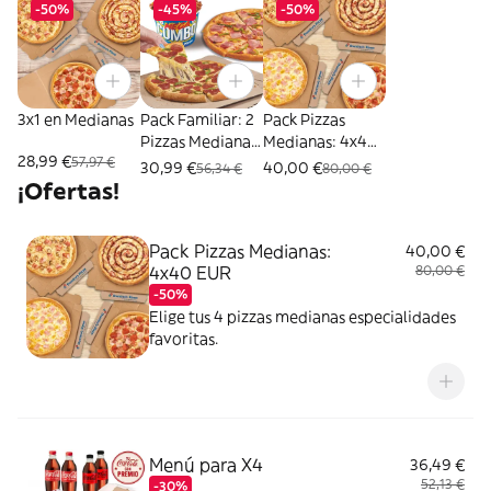
-50%
-45%
-50%
3x1 en Medianas
Pack Familiar: 2
Pack Pizzas
Pizzas Medianas
Medianas: 4x40
28,99 €
57,97 €
+ Mega Cubo
EUR
30,99 €
40,00 €
56,34 €
80,00 €
¡Ofertas!
Pack Pizzas Medianas:
40,00 €
4x40 EUR
80,00 €
-50%
Elige tus 4 pizzas medianas especialidades
favoritas.
Menú para X4
36,49 €
52,13 €
-30%