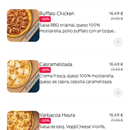
Buffalo Chicken
16,49 €
23,56 €
-30%
Salsa BBQ original, queso 100%
mozzarella, pollo buffalo con un toque
picante, bacon crispy, cebolla caramelizada
y queso
Cabramelizada
16,49 €
23,56 €
-30%
Crema fresca, queso 100% mozzarella,
queso de cabra, cebolla caramelizada
Varbacoa Heura
16,49 €
23,56 €
-30%
Salsa de bbq, VeggiCheese Violife,