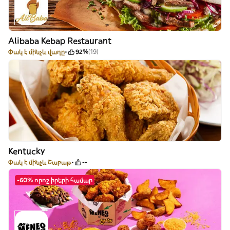
Alibaba Kebap Restaurant
Փակ է մինչև վաղը
92%
(19)
Kentucky
Փակ է մինչև Շաբաթ
--
-60% որոշ իրերի համար