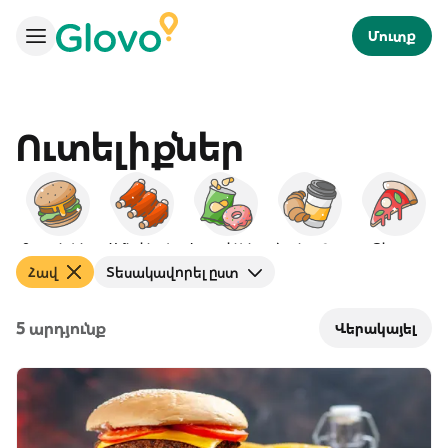
Մուտք
Ուտելիքներ
Բուրգերներ
Ամերիկյան
Խորտիկներ
Նախաճաշ
Պիցցա
Հավ
Տեսակավորել ըստ
5 արդյունք
Վերակայել