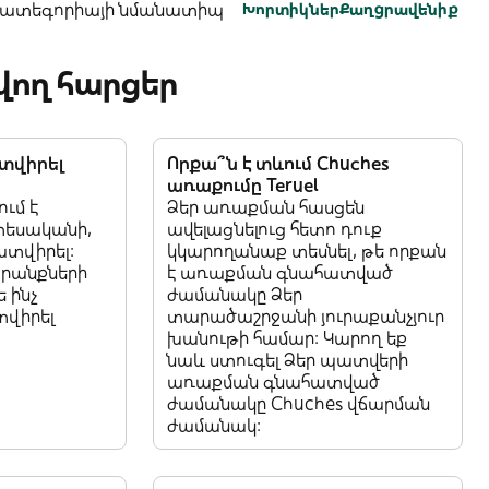
 կատեգորիայի նմանատիպ
Խորտիկներ
Քաղցրավենիք
ող հարցեր
տվիրել
Որքա՞ն է տևում Chuches
առաքումը Teruel
ւմ է
Ձեր առաքման հասցեն
տեսականի,
ավելացնելուց հետո դուք
ատվիրել:
կկարողանաք տեսնել, թե որքան
պրանքների
է առաքման գնահատված
 ինչ
ժամանակը Ձեր
վիրել
տարածաշրջանի յուրաքանչյուր
խանութի համար: Կարող եք
նաև ստուգել Ձեր պատվերի
առաքման գնահատված
ժամանակը Chuches վճարման
ժամանակ: