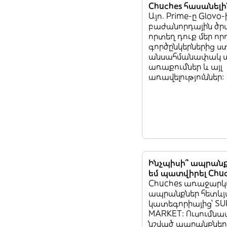
Chuches հասանելի՞
Այո. Prime-ը Glovo-
բաժանորդային ծրա
որտեղ դուք մեր որ
գործընկերներից ս
անսահմանափակ 
առաքումներ և այլ
առավելություններ:
Ինչպիսի՞ ապրանք
եմ պատվիրել Chuc
Chuches առաջարկո
ապրանքներ հետևյ
կատեգորիայից՝ SU
MARKET: Ուսումնաս
նշված ապրանքների