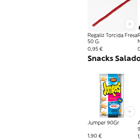
Regaliz Torcida Fresa
R
50 G.
0,95 €
Snacks Salad
Jumper 90Gr
1,90 €
1