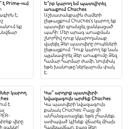
 է Prime-ում
Ե՞րբ կարող եմ պատվիրել
ի
առաքում Chuches
գիրն է,
Աշխատանքային ժամերի
ոշ
ընթացքում Chuches’s կարող եք
տանում եք
պատվեր գրանցել ցանկացած
անվճար
պահի: Մեր արագ առաքման
շնորհիվ դուք կկարողանաք
վայելել Ձեր պատվերը րոպեների
ընթացքում: Դուք կարող եք նաև
պլանավորել Ձեր առաքումը Ձեզ
համար հարմար ժամի, նույնիսկ
եթե խանութը ներկայումս փակ
է:
ներ կարող
Կա՞ արդյոք պատվերի
hes
նվազագույն արժեք Chuches
ւմ է
Կա պատվերի նվազագույն
ալ
քանակ Chuches: Բայց մի
PER-
անհանգստացեք, եթե չհասնեք,
իրեք վերը
ստիպված կլինեք վճարել միայն
 ցանկը՝
հավելավճար, բայց Ձեր