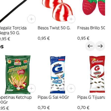
egaliz Torcida
Besos Twist 50 G.
Fresas Brillo 50 G.
Negra 50 G.
0,95 €
0,95 €
0,95 €
os
Apetinas Ketchup
Pipas G Sal 40Gr
Pipas G Tijuana 4
90Gr
0,70 €
0,70 €
,95 €