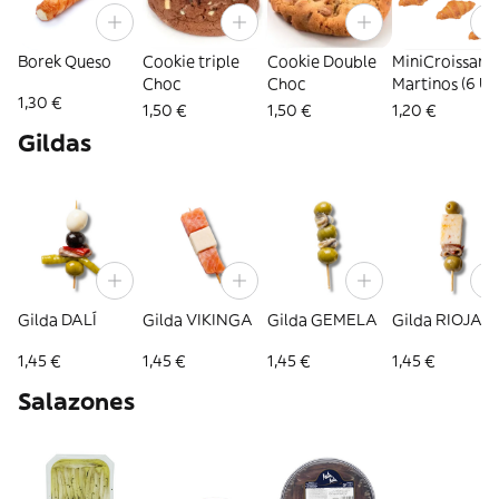
Borek Queso
Cookie triple
Cookie Double
MiniCroissant
Choc
Choc
Martinos (6 Ud
1,30 €
1,50 €
1,50 €
1,20 €
Gildas
Gilda DALÍ
Gilda VIKINGA
Gilda GEMELA
Gilda RIOJAN
1,45 €
1,45 €
1,45 €
1,45 €
Salazones