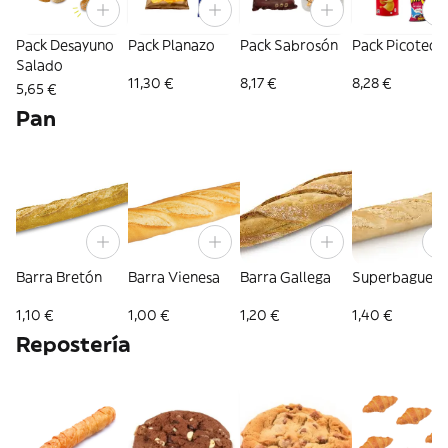
Pack Desayuno
Pack Planazo
Pack Sabrosón
Pack Picoteo
Salado
11,30 €
8,17 €
8,28 €
5,65 €
Pan
Barra Bretón
Barra Vienesa
Barra Gallega
Superbaguett
1,10 €
1,00 €
1,20 €
1,40 €
Repostería