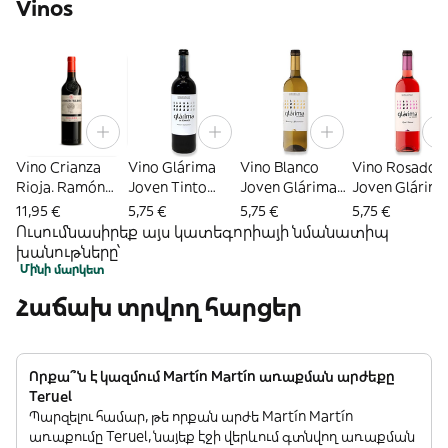
Vinos
Vino Crianza
Vino Glárima
Vino Blanco
Vino Rosado
Rioja. Ramón
Joven Tinto
Joven Glárima
Joven Glárim
Bilbao
Sommos (75 Cl.)
D.O Somontano
D.O. Somonta
11,95 €
5,75 €
5,75 €
5,75 €
(75 Cl.)
(75 Cl.)
Ուսումնասիրեք այս կատեգորիայի նմանատիպ
խանութները՝
Մինի մարկետ
Հաճախ տրվող հարցեր
Որքա՞ն է կազմում Martín Martín առաքման արժեքը
Teruel
Պարզելու համար, թե որքան արժե Martín Martín
առաքումը Teruel, նայեք էջի վերևում գտնվող առաքման