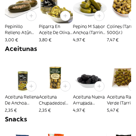
Pepinillo
Piparra En
Pepino M Sabor
Colines (Tarri
Relleno Atún
Aceite De Oliva
Anchoa (Tarrina
500Gr.)
(4Ud)
Etiqueta Negra
500Gr.)
3,00 €
3,80 €
4,97 €
7,47 €
(Frasco 370Gr)
Aceitunas
Aceituna Rellena
Aceituna
Aceituna Nueva
Aceituna Raja
De Anchoa
Chupadedos(
Arrugada
Verde (Tarrina
Etiqueta Negra
Lata 185Gr.)
(Tarrina 500Gr.)
500Gr)
2,35 €
2,35 €
4,97 €
5,47 €
(Lata 150Gr.)
Snacks