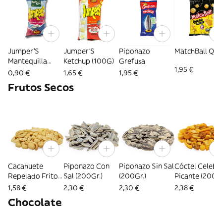
Jumper'S
Jumper'S
Piponazo
MatchBall Qu
Mantequilla
Ketchup (100G)
Grefusa
1,95 €
(42G)
0,90 €
1,65 €
1,95 €
Frutos Secos
Cacahuete
Piponazo Con
Piponazo Sin Sal
Cóctel Celebri
Repelado Frito
Sal (200Gr.)
(200Gr.)
Picante (200Gr
(200Gr.)
1,58 €
2,30 €
2,30 €
2,38 €
Chocolate