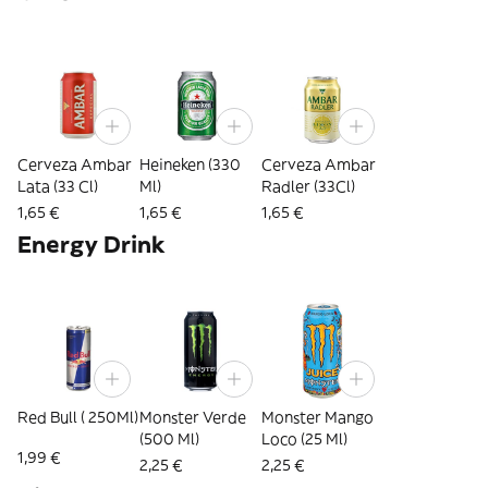
Cerveza Ambar
Heineken (330
Cerveza Ambar
Lata (33 Cl)
Ml)
Radler (33Cl)
1,65 €
1,65 €
1,65 €
Energy Drink
Red Bull ( 250Ml)
Monster Verde
Monster Mango
(500 Ml)
Loco (25 Ml)
1,99 €
2,25 €
2,25 €