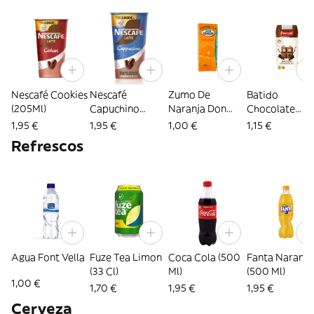
Nescafé Cookies
Nescafé
Zumo De
Batido
(205Ml)
Capuchino
Naranja Don
Chocolate
(205Ml)
Simon (200 Ml)
Pascual (200m
1,95 €
1,95 €
1,00 €
1,15 €
Refrescos
Agua Font Vella
Fuze Tea Limon
Coca Cola (500
Fanta Naranja
(33 Cl)
Ml)
(500 Ml)
1,00 €
1,70 €
1,95 €
1,95 €
Cerveza