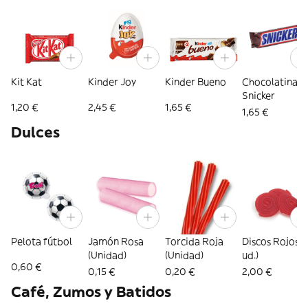
Kit Kat
Kinder Joy
Kinder Bueno
Chocolatina
Snicker
1,20 €
2,45 €
1,65 €
1,65 €
Dulces
Pelota fútbol
Jamón Rosa
Torcida Roja
Discos Rojos (
(Unidad)
(Unidad)
ud.)
0,60 €
0,15 €
0,20 €
2,00 €
Café, Zumos y Batidos