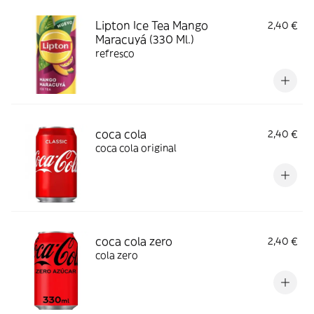
Lipton Ice Tea Mango
2,40 €
Maracuyá (330 Ml.)
refresco
coca cola
2,40 €
coca cola original
coca cola zero
2,40 €
cola zero