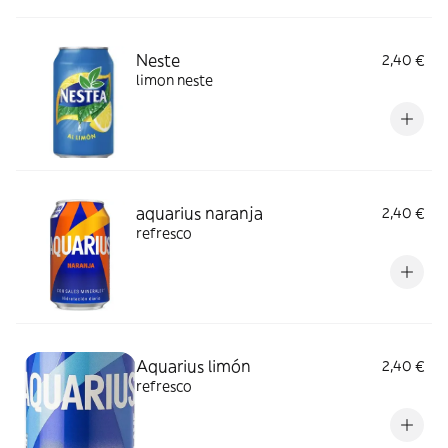
Neste
2,40 €
limon neste
aquarius naranja
2,40 €
refresco
Aquarius limón
2,40 €
refresco