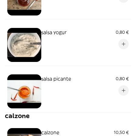
salsa yogur
0,80 €
salsa picante
0,80 €
calzone
calzone
10,50 €