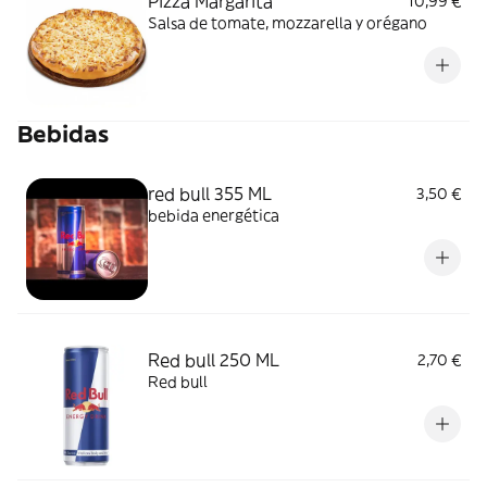
Pizza Margarita
10,99 €
Salsa de tomate, mozzarella y orégano
Bebidas
red bull 355 ML
3,50 €
bebida energética
Red bull 250 ML
2,70 €
Red bull