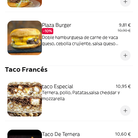
Plaza Burger
9,81 €
10,90 €
-10%
Doble hamburguesa de carne de vaca
queso, cebolla crujiente, salsa queso
cheddar, servido en pan brioche
Taco Francés
taco Especial
10,95 €
Ternera, pollo, Patatas,salsa cheddar y
mozzarella
Taco De Ternera
10,60 €