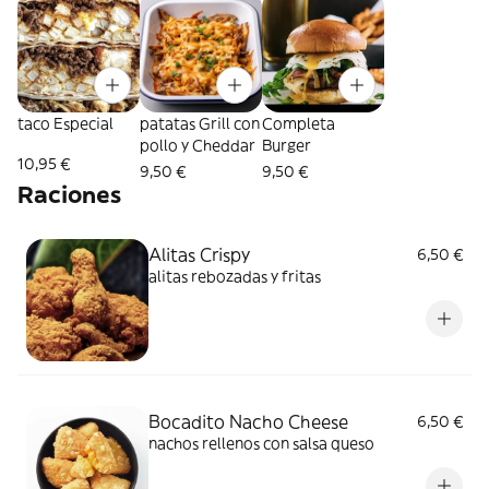
taco Especial
patatas Grill con
Completa
pollo y Cheddar
Burger
10,95 €
9,50 €
9,50 €
Raciones
Alitas Crispy
6,50 €
alitas rebozadas y fritas
Bocadito Nacho Cheese
6,50 €
nachos rellenos con salsa queso