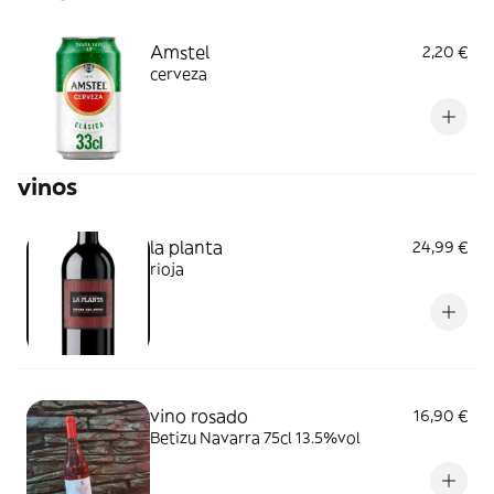
Amstel
2,20 €
cerveza
vinos
la planta
24,99 €
rioja
vino rosado
16,90 €
Betizu Navarra 75cl 13.5%vol