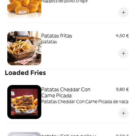
nuggets de pollo crispy
Patatas fritas
4,50 €
patatas
Loaded Fries
Patatas Cheddar Con
9,80 €
Carne Picada
Patatas Cheddar Con Carne Picada de vaca