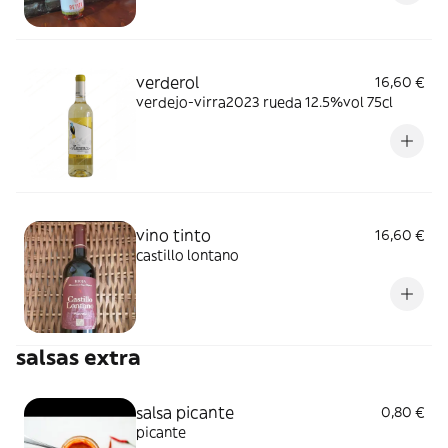
verderol
16,60 €
verdejo-virra2023 rueda 12.5%vol 75cl
vino tinto
16,60 €
castillo lontano
salsas extra
salsa picante
0,80 €
picante