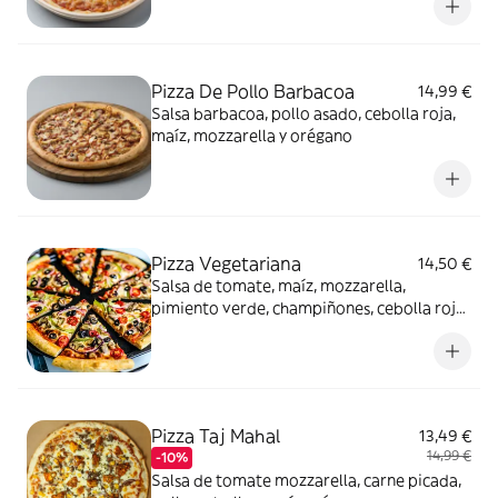
Pizza De Pollo Barbacoa
14,99 €
Salsa barbacoa, pollo asado, cebolla roja,
maíz, mozzarella y orégano
Pizza Vegetariana
14,50 €
Salsa de tomate, maíz, mozzarella,
pimiento verde, champiñones, cebolla roja,
olivas y orégano
Pizza Taj Mahal
13,49 €
14,99 €
-10%
Salsa de tomate mozzarella, carne picada,