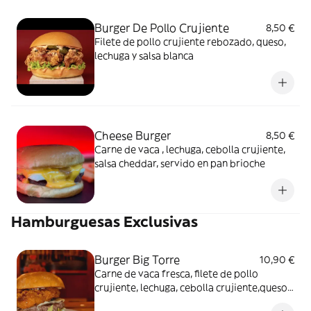
Burger De Pollo Crujiente
8,50 €
Filete de pollo crujiente rebozado, queso,
lechuga y salsa blanca
Cheese Burger
8,50 €
Carne de vaca , lechuga, cebolla crujiente,
salsa cheddar, servido en pan brioche
Hamburguesas Exclusivas
Burger Big Torre
10,90 €
Carne de vaca fresca, filete de pollo
crujiente, lechuga, cebolla crujiente,queso y
mayonesa especial, servido en pan brioche