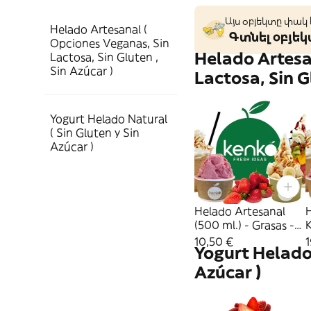
Այս օբյեկտը փակ
Helado Artesanal (
Գտնել օբյե
Opciones Veganas, Sin
Helado Artesa
Lactosa, Sin Gluten ,
Sin Azúcar )
Lactosa, Sin G
Yogurt Helado Natural
( Sin Gluten y Sin
Azúcar )
Helado Artesanal
(500 ml.) - Grasas -
Ken
Azúcar + Proteínas +
Az
10,50 €
Yogurt Helado 
Natural
Azúcar )