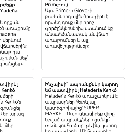
րժեքը
Prime-ում
lmadena
Այո. Prime-ը Glovo-ի
բաժանորդային ծրագիրն է,
թե որքան
որտեղ դուք մեր որոշ
nkó առաքումը
գործընկերներից ստանում եք
lmadena
անսահմանափակ անվճար
ի վերևում
առաքումներ և այլ
վճարներին:
առավելություններ:
անաք դա
աշխման մեջ՝
րանցելը:
ատվիրել
Ինչպիսի՞ ապրանքներ կարող
 Kenkó
եմ պատվիրել Heladería Kenkó
ամերի
Heladería Kenkó առաջարկում է
a Kenkó’s
ապրանքներ հետևյալ
 գրանցել
կատեգորիայից՝ SUPER-
Մեր արագ
MARKET: Ուսումնասիրեք վերը
դուք
նշված ապրանքների ցանկը՝
լ Ձեր
տեսնելու համար, թե ինչ կարող
ի
եք պատվիրել: Մի հապաղեք