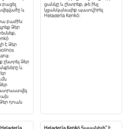
ն բացել
ցանկը և ընտրեք, թե ինչ
ավելվածը և
կցանկանայիք պատվիրել
Heladería Kenkó:
ա բաժին:
գրեք Ձեր
տեսնեք,
enkó
ի է Ձեր
olinos
ana:
ք ընտրել Ձեր
նքները և
Ձեր
ւմն
Ձեր
պատրաստվել
 այն
Ձեր դռան
Heladería
Heladería Kenkó հասանելի՞ է