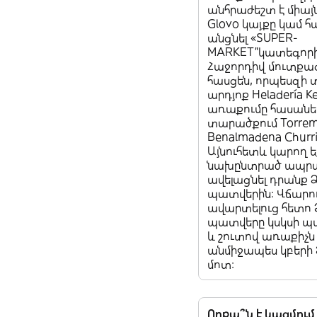
անհրաժեշտ է միայ
Glovo կայքը կամ հ
անցնել «SUPER-
MARKET”կատեգորի
Հաջորդիվ մուտքա
հասցեն, որպեսզի 
արդյոք Heladería K
առաքումը հասանել
տարածքում Torrem
Benalmadena Churri
Այնուհետև կարող ե
նախընտրած ապրա
ավելացնել դրանք 
պատվերին: Վճարո
ավարտելուց հետո 
պատվերը կսկսի 
և շուտով առաքիչն
անմիջապես կբերի 
մոտ:
Որքա՞ն է կազմում 