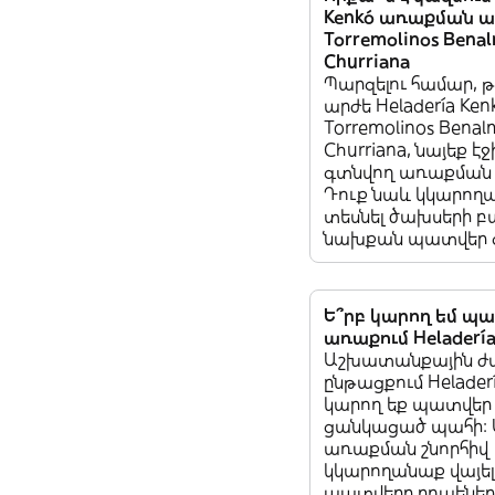
Kenkó առաքման ա
Torremolinos Bena
Churriana
Պարզելու համար, 
արժե Heladería Ke
Torremolinos Bena
Churriana, նայեք էջ
գտնվող առաքման 
Դուք նաև կկարող
տեսնել ծախսերի բ
նախքան պատվեր գ
Ե՞րբ կարող եմ պ
առաքում Heladería
Աշխատանքային ժ
ընթացքում Heladerí
կարող եք պատվեր
ցանկացած պահի: 
առաքման շնորհիվ 
կկարողանաք վայելե
պատվերը րոպեներ