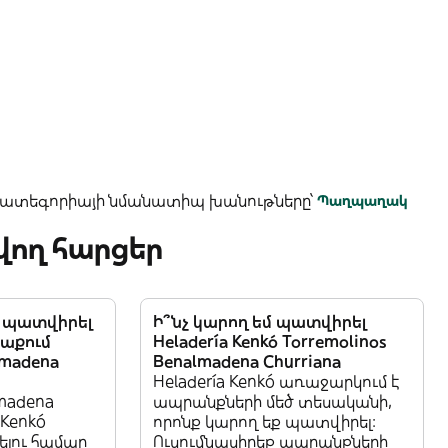
 կատեգորիայի նմանատիպ խանութները՝
Պաղպաղակ
ող հարցեր
մ պատվիրել
Ի՞նչ կարող եմ պատվիրել
ռաքում
Heladería Kenkó Torremolinos
lmadena
Benalmadena Churriana
Heladería Kenkó առաջարկում է
lmadena
ապրանքների մեծ տեսականի,
 Kenkó
որոնք կարող եք պատվիրել:
լու համար
Ուսումնասիրեք ապրանքների