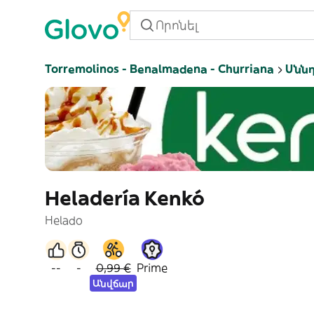
Torremolinos - Benalmadena - Churriana
Սնն
Heladería Kenkó
Helado
--
-
0,99 €
Prime
Անվճար