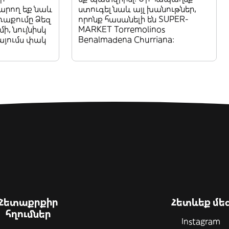
կարող եք նաև
ստուգել նաև այլ խանութներ,
ռաքումը Ձեզ
որոնք հասանելի են SUPER-
, նույնիսկ
MARKET Torremolinos
այումս փակ
Benalmadena Churriana:
Հետաքրքիր
Հետևեք մե
հղումներ
Instagram