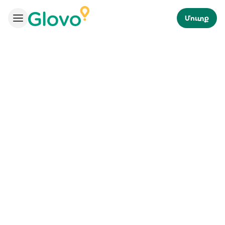
Մուտք