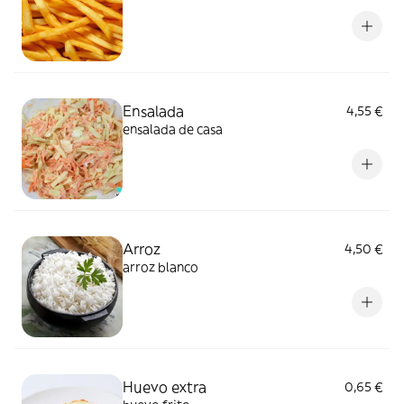
Ensalada
4,55 €
ensalada de casa
Arroz
4,50 €
arroz blanco
Huevo extra
0,65 €