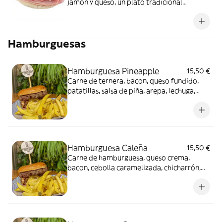
jamón y queso, un plato tradicional
venezolano que combina sabores
auténticos y texturas irresistibles.
¡Disfrútala!
Hamburguesas
Hamburguesa Pineapple
15,50 €
Carne de ternera, bacon, queso fundido,
patatillas, salsa de piña, arepa, lechuga,
tomate y salsa de la casa
Hamburguesa Caleña
15,50 €
Carne de hamburguesa, queso crema,
bacon, cebolla caramelizada, chicharrón,
salsas y patatas