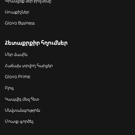
Գրանցեք ձեր բիզնեսը
Առաքիչներ
Glovo Business
Հետաքրքիր հղումներ
Մեր մասին
Հաճախ տրվող հարցեր
Glovo Prime
Բլոգ
Կապվել մեզ հետ
Անվտանգություն
Մուտք գործել