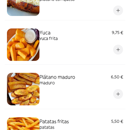
Yuca
9,75 €
yuca frita
Plátano maduro
6,50 €
maduro
Patatas fritas
5,50 €
patatas