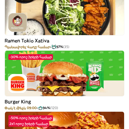
Ramen Tokio Xativa
Պլանավորել Վաղը համար
97%
(35)
-30% որոշ իրերի համար
Burger King
Փակ է մինչև 09:00
94%
(120)
-50% որոշ իրերի համար
2x1 որոշ իրերի համար