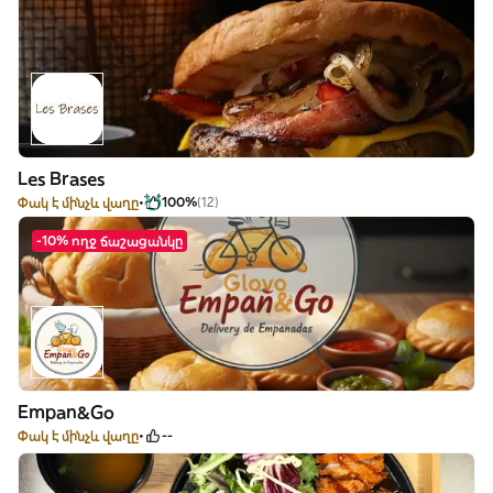
Les Brases
Փակ է մինչև վաղը
100%
(12)
-10% ողջ ճաշացանկը
Empan&Go
Փակ է մինչև վաղը
--