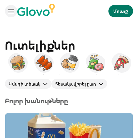
Մուտք
Ուտելիքներ
Բուրգերներ
Ամերիկյան
Նախաճաշ
Խորտիկներ
Պիցցա
Ճ
Սննդի տեսակ
Տեսակավորել ըստ
Բոլոր խանութները