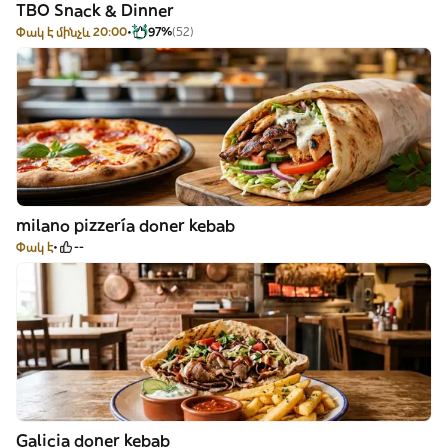
TBO Snack & Dinner
Փակ է մինչև 20:00
97%
(52)
milano pizzería doner kebab
Փակ է
--
Galicia doner kebab