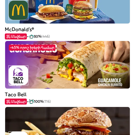
McDonald's®
Անվճար
93%
(446)
-45% որոշ իրերի համար
Taco Bell
Անվճար
100%
(116)