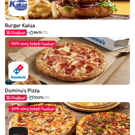
Burger Kalua
Անվճար
94%
(73)
-50% որոշ իրերի համար
Domino's Pizza
Անվճար
100%
(31)
-30% որոշ իրերի համար