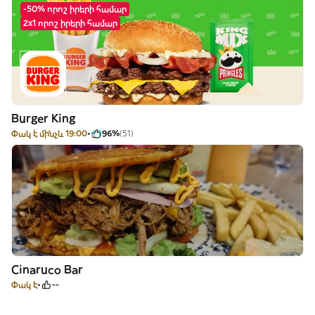
-50% որոշ իրերի համար
2x1 որոշ իրերի համար
Burger King
Փակ է մինչև 19:00
96%
(51)
Cinaruco Bar
Փակ է
--