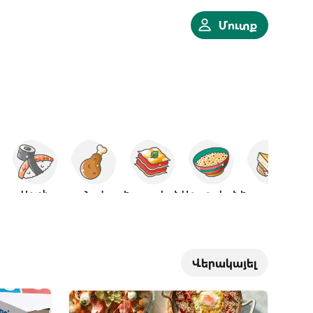
Մուտք
Սուշի
Հավ
Իտալական
Արաբական
Իսպանական
Վերակայել