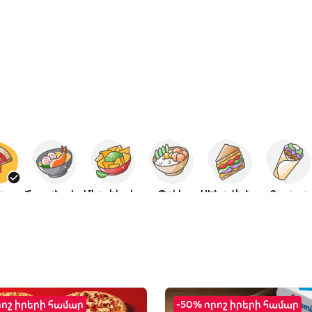
ցա
Ճապոնական
Մեքսիկական
Պոկե
ՍԵնդվիչներ
Քյաբաբ
րոշ իրերի համար
-50% որոշ իրերի համար