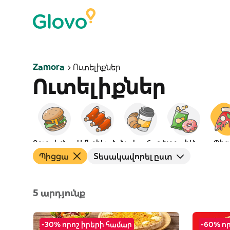
Zamora
Ուտելիքներ
Ուտելիքներ
Բուրգերներ
Ամերիկյան
Նախաճաշ
Խորտիկներ
Պից
Պիցցա
Տեսակավորել ըստ
5 արդյունք
-30% որոշ իրերի համար
-60% ո