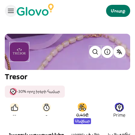
Մուտք
Tresor
-30% որոշ իրերի համար
-
--
0,49₾
Prime
Անվճար
Հատուկ առաջարկներ
ყელსაბამი‎ ‎
სამაჯური‎