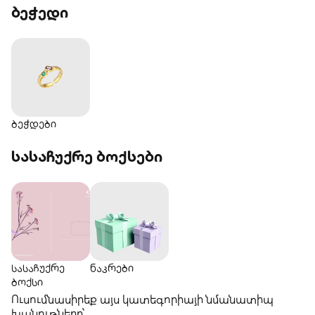
ბეჭედი‎
ბეჭდები
სასაჩუქრე ბოქსები
სასაჩუქრე
ნაკრებიㅤ
ბოქსი‎
Ուսումնասիրեք այս կատեգորիայի նմանատիպ
խանութները՝