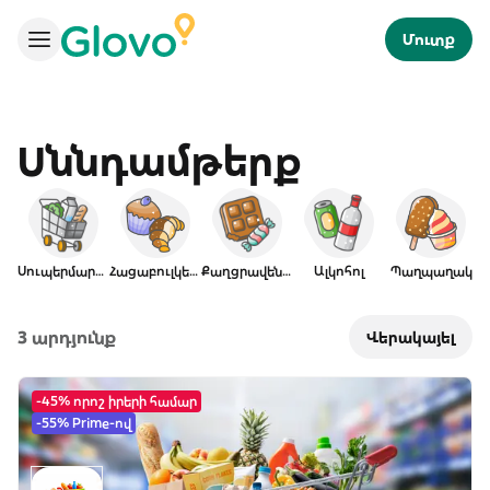
Մուտք
Սննդամթերք
Սուպերմարկետ
Հացաբուլկեղեն
Քաղցրավենիք
Ալկոհոլ
Պաղպաղակ
Մ
3 արդյունք
Վերակայել
-45% որոշ իրերի համար
-55% Prime-ով