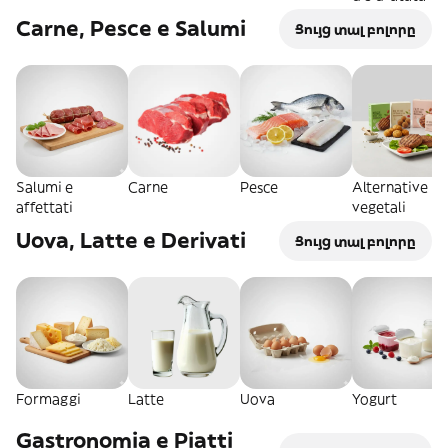
Carne, Pesce e Salumi
Ցույց տալ բոլորը
Salumi e
Carne
Pesce
Alternative
affettati
vegetali
Uova, Latte e Derivati
Ցույց տալ բոլորը
Formaggi
Latte
Uova
Yogurt
Gastronomia e Piatti