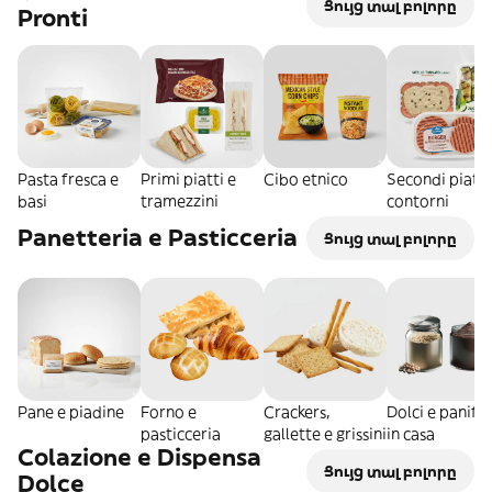
Ցույց տալ բոլորը
Pronti
Pasta fresca e
Primi piatti e
Cibo etnico
Secondi piatti
basi
tramezzini
contorni
Panetteria e Pasticceria
Ցույց տալ բոլորը
Pane e piadine
Forno e
Crackers,
Dolci e panific
pasticceria
gallette e grissini
in casa
Colazione e Dispensa
Ցույց տալ բոլորը
Dolce