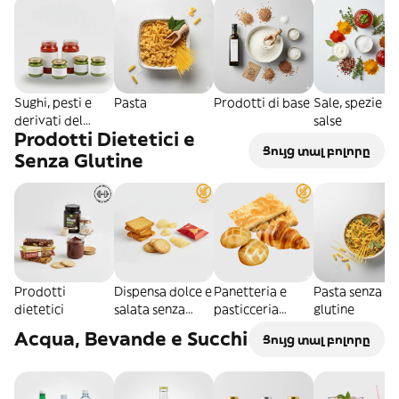
Sughi, pesti e
Pasta
Prodotti di base
Sale, spezie e
derivati del
salse
Prodotti Dietetici e
pomodoro
Ցույց տալ բոլորը
Senza Glutine
Prodotti
Dispensa dolce e
Panetteria e
Pasta senza
dietetici
salata senza
pasticceria
glutine
glutine
senza glutine
Acqua, Bevande e Succhi
Ցույց տալ բոլորը