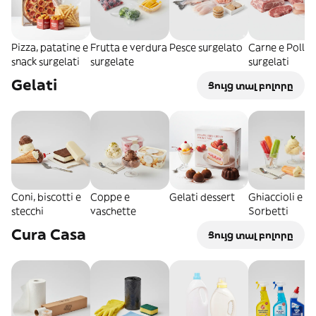
Pizza, patatine e
Frutta e verdura
Pesce surgelato
Carne e Pollo
snack surgelati
surgelate
surgelati
Gelati
Ցույց տալ բոլորը
Coni, biscotti e
Coppe e
Gelati dessert
Ghiaccioli e
stecchi
vaschette
Sorbetti
Cura Casa
Ցույց տալ բոլորը