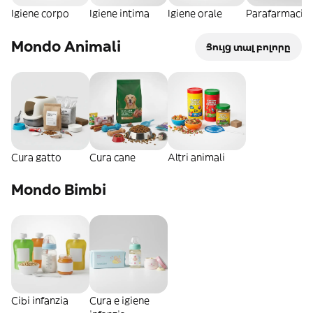
Igiene corpo
Igiene intima
Igiene orale
Parafarmacia
Mondo Animali
Ցույց տալ բոլորը
Cura gatto
Cura cane
Altri animali
Mondo Bimbi
Cibi infanzia
Cura e igiene