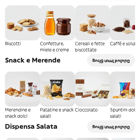
Biscotti
Confetture,
Cereali e fette
Caffè e solubil
miele e creme
biscottate
Snack e Merende
Ցույց տալ բոլորը
Merendine e
Patatine e snack
Cioccolato
Spuntini dolci
snack dolci
salati
salati
Dispensa Salata
Ցույց տալ բոլորը