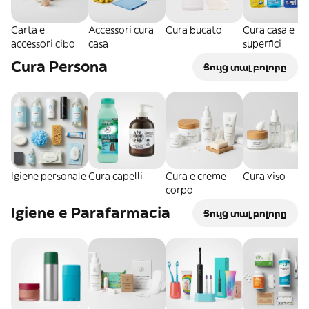
Carta e
Accessori cura
Cura bucato
Cura casa e
accessori cibo
casa
superfici
Cura Persona
Ցույց տալ բոլորը
Igiene personale
Cura capelli
Cura e creme
Cura viso
corpo
Igiene e Parafarmacia
Ցույց տալ բոլորը