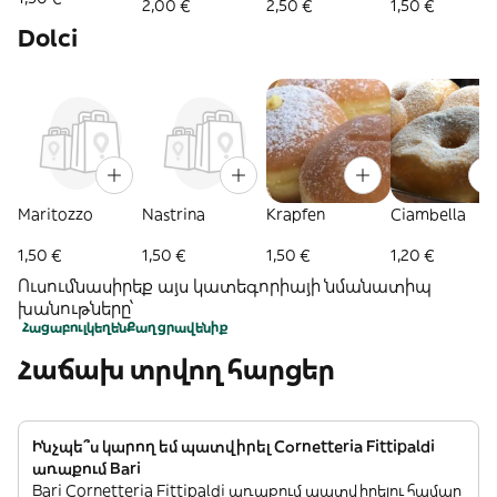
cioccolato
2,00 €
2,50 €
1,50 €
Dolci
Maritozzo
Nastrina
Krapfen
Ciambella
1,50 €
1,50 €
1,50 €
1,20 €
Ուսումնասիրեք այս կատեգորիայի նմանատիպ
խանութները՝
Հացաբուլկեղեն
Քաղցրավենիք
Հաճախ տրվող հարցեր
Ինչպե՞ս կարող եմ պատվիրել Cornetteria Fittipaldi
առաքում Bari
Bari Cornetteria Fittipaldi առաքում պատվիրելու համար