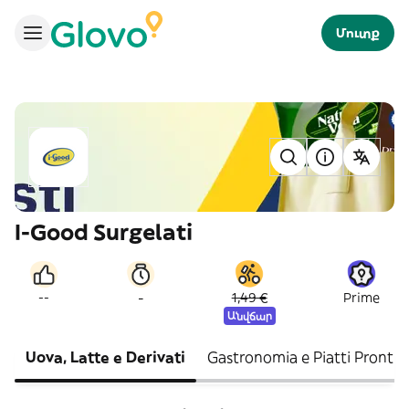
Մուտք
I-Good Surgelati
-
--
1,49 €
Prime
Անվճար
Uova, Latte e Derivati
Gastronomia e Piatti Pronti