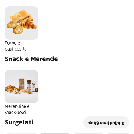
Forno e
pasticceria
Snack e Merende
Merendine e
snack dolci
Surgelati
Ցույց տալ բոլորը