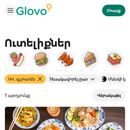
Մուտք
Ուտելիքներ
Արագ սնունդ
Բուրգերներ
Ամերիկյան
ՍԵնդվիչներ
Իտալական
Առ. գլյուտեն
Տեսակավորել ըստ
Սննդի կտ
1 արդյունք
Վերակայել