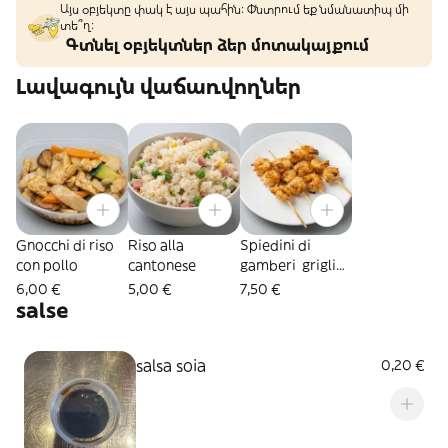
Այս օբյեկտը փակ է այս պահին: Փնտրում եք նմանատիպ մի
տե՞ղ։
Գտնել օբյեկտներ ձեր մոտակայքում
Լավագույն վաճառվողներ
Gnocchi di riso
Riso alla
Spiedini di
con pollo
cantonese
gamberi griglia
4 pezzi
6,00 €
5,00 €
7,50 €
salse
salsa soia
0,20 €