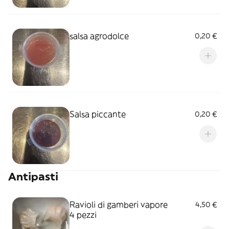
salsa agrodolce
0,20 €
Salsa piccante
0,20 €
Antipasti
Ravioli di gamberi vapore
4,50 €
4 pezzi