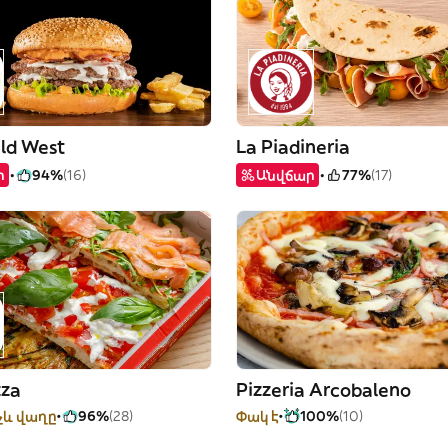
ld West
La Piadineria
ր
94%
(16)
Անվճար
77%
(17)
zza
Pizzeria Arcobaleno
չև վաղը
96%
(28)
Փակ է
100%
(10)