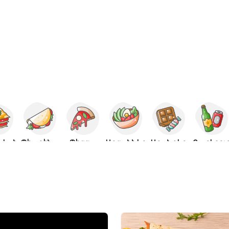
ական
Պիադինա
Պիցցա
Աղցաններ
Աղանդեր
Գարեջու