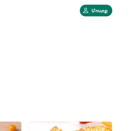
Մուտք
ր