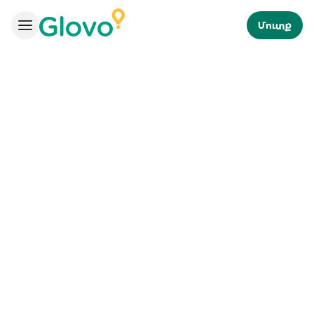
Մուտք