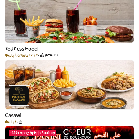
Youness Food
Փակ է մինչև 12:30
92%
(11)
Casawi
Փակ է
--
-15% որոշ իրերի համար