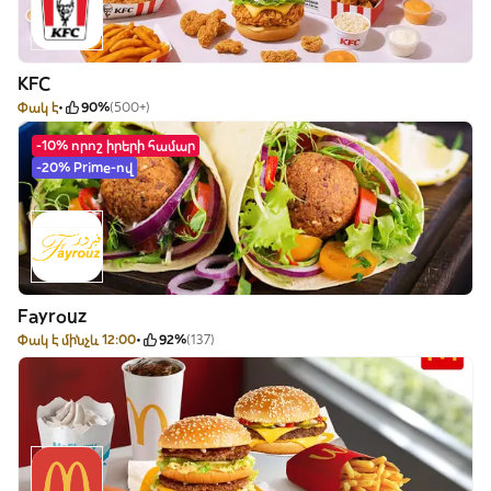
KFC
Փակ է
90%
(500+)
-10% որոշ իրերի համար
-20% Prime-ով
Fayrouz
Փակ է մինչև 12:00
92%
(137)