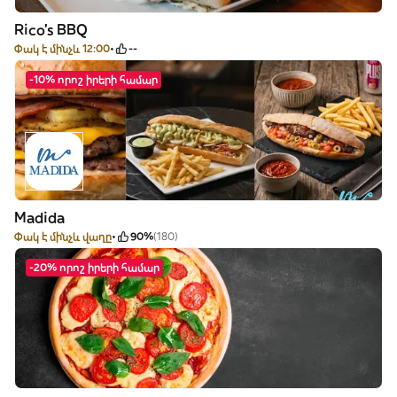
Rico's BBQ
Փակ է մինչև 12:00
--
-10% որոշ իրերի համար
Madida
Փակ է մինչև վաղը
90%
(180)
-20% որոշ իրերի համար