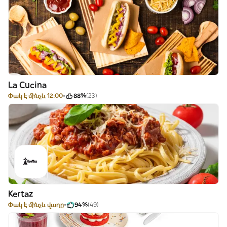
La Cucina
Փակ է մինչև 12:00
88%
(23)
Kertaz
Փակ է մինչև վաղը
94%
(49)