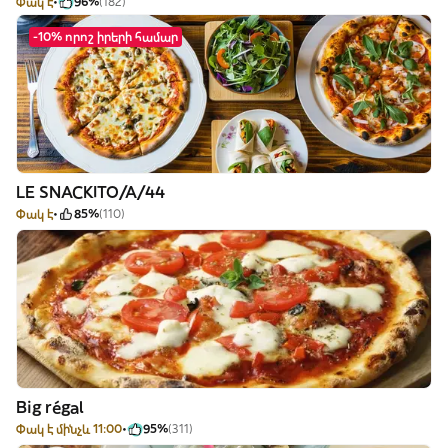
Փակ է
96%
(182)
-10% որոշ իրերի համար
LE SNACKITO/A/44
Փակ է
85%
(110)
Big régal
Փակ է մինչև 11:00
95%
(311)