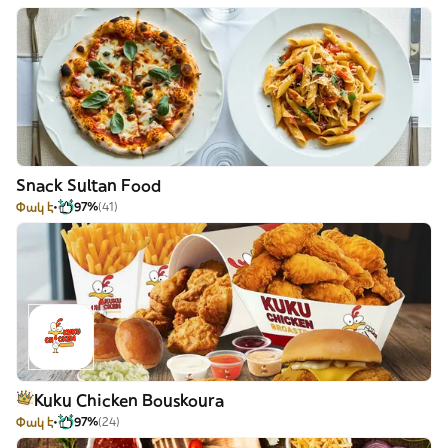
Snack Sultan Food
Փակ է
97%
(41)
Kuku Chicken Bouskoura
Փակ է
97%
(24)