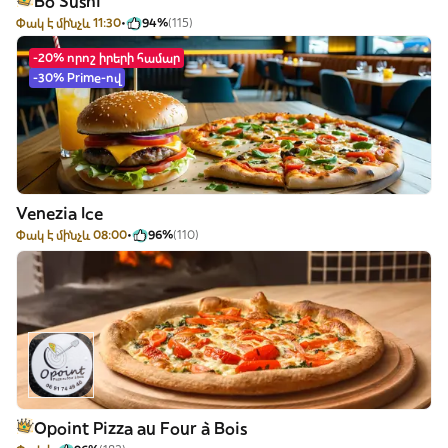
Bo Sushi
Փակ է մինչև 11:30
94%
(115)
-20% որոշ իրերի համար
-30% Prime-ով
Venezia Ice
Փակ է մինչև 08:00
96%
(110)
Opoint Pizza au Four à Bois