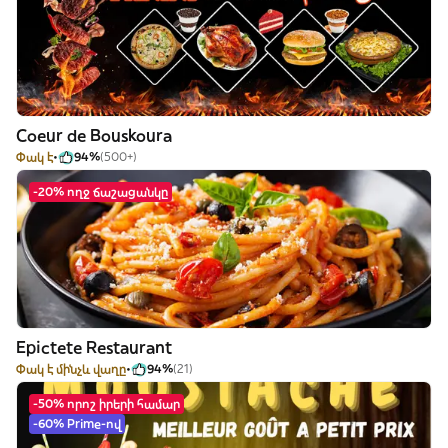
Coeur de Bouskoura
Փակ է
94%
(500+)
-20% ողջ ճաշացանկը
Epictete Restaurant
Փակ է մինչև վաղը
94%
(21)
-50% որոշ իրերի համար
-60% Prime-ով