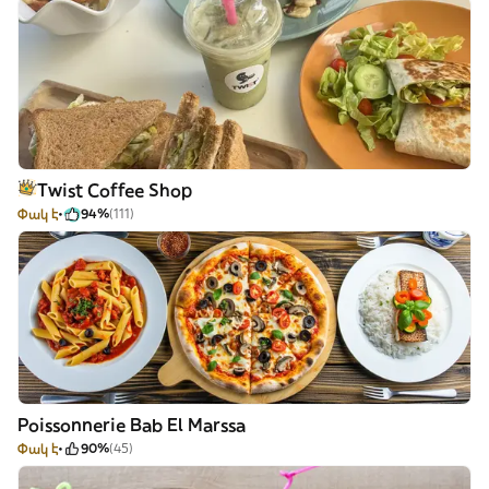
Twist Coffee Shop
Փակ է
94%
(111)
Poissonnerie Bab El Marssa
Փակ է
90%
(45)