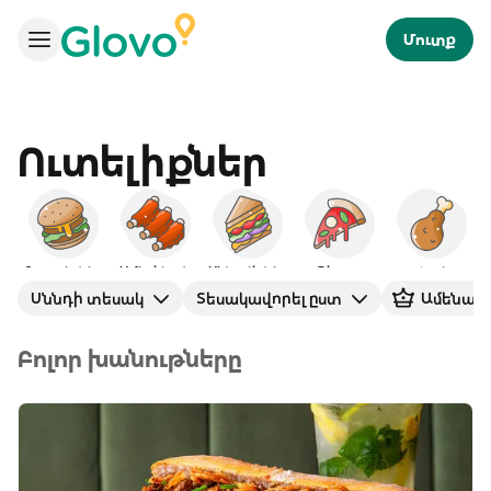
Մուտք
Ուտելիքներ
Բուրգերներ
Ամերիկյան
ՍԵնդվիչներ
Պիցցա
Հավ
Սննդի տեսակ
Տեսակավորել ըստ
Ամենավ
Բոլոր խանութները