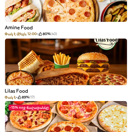
Amine Food
Փակ է մինչև 12:00
80%
(40)
Lilas Food
Փակ է
89%
(17)
-15% ողջ ճաշացանկը