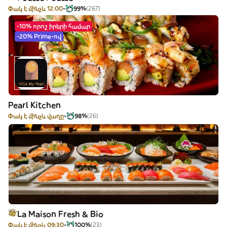
Փակ է մինչև 12:00
99%
(267)
-10% որոշ իրերի համար
-20% Prime-ով
Pearl Kitchen
Փակ է մինչև վաղը
98%
(26)
La Maison Fresh & Bio
Փակ է մինչև 09:30
100%
(23)