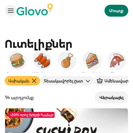
Մուտք
Ուտելիքներ
Բուրգերներ
Ամերիկյան
Հավ
ՍԵնդվիչներ
Պիցցա
Ասիական
Տեսակավորել ըստ
Ամենավարկա
14 արդյունք
Վերակայել
-20% որոշ իրերի համար