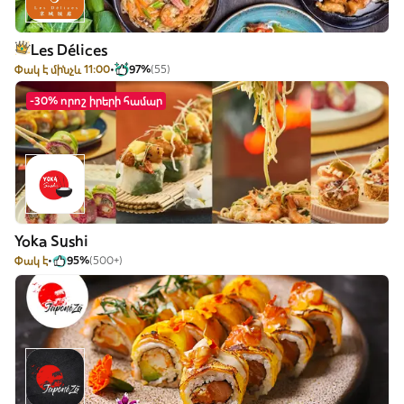
Les Délices
Փակ է մինչև 11:00
97%
(55)
-30% որոշ իրերի համար
Yoka Sushi
Փակ է
95%
(500+)