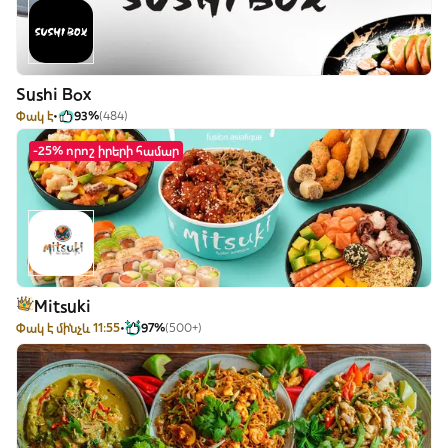
Sushi Box
Փակ է
93%
(484)
-25% որոշ իրերի համար
Mitsuki
Փակ է մինչև 11:55
97%
(500+)