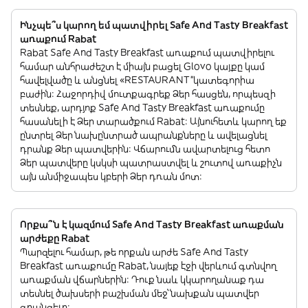
Ինչպե՞ս կարող եմ պատվիրել Safe And Tasty Breakfast
առաքում Rabat
Rabat Safe And Tasty Breakfast առաքում պատվիրելու
համար անհրաժեշտ է միայն բացել Glovo կայքը կամ
հավելվածը և անցնել «RESTAURANT”կատեգորիա
բաժին: Հաջորդիվ մուտքագրեք Ձեր հասցեն, որպեսզի
տեսնեք, արդյոք Safe And Tasty Breakfast առաքումը
հասանելի է Ձեր տարածքում Rabat: Այնուհետև կարող եք
ընտրել Ձեր նախընտրած ապրանքները և ավելացնել
դրանք Ձեր պատվերին: Վճարումն ավարտելուց հետո
Ձեր պատվերը կսկսի պատրաստվել և շուտով առաքիչն
այն անմիջապես կբերի Ձեր դռան մոտ:
Որքա՞ն է կազմում Safe And Tasty Breakfast առաքման
արժեքը Rabat
Պարզելու համար, թե որքան արժե Safe And Tasty
Breakfast առաքումը Rabat, նայեք էջի վերևում գտնվող
առաքման վճարներին: Դուք նաև կկարողանաք դա
տեսնել ծախսերի բաշխման մեջ՝ նախքան պատվեր
գրանցելը: