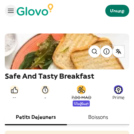
Մուտք
Safe And Tasty Breakfast
-
--
7,00 MAD
Prime
Անվճար
Petits Dejeuners
Boissons