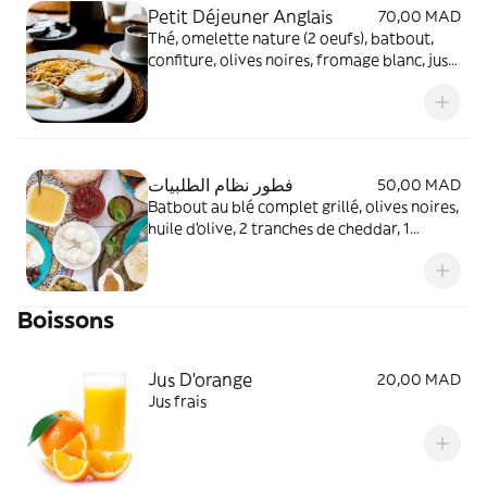
Petit Déjeuner Anglais
70,00 MAD
Thé, omelette nature (2 oeufs), batbout,
confiture, olives noires, fromage blanc, jus
d'orange, petite bouteille d'eau
فطور نظام الطلبيات
50,00 MAD
Batbout au blé complet grillé, olives noires,
huile d'olive, 2 tranches de cheddar, 1
fromage genre la vache qui rit, confiture,
thé vert, petite bouteille d'eau
Boissons
Jus D'orange
20,00 MAD
Jus frais