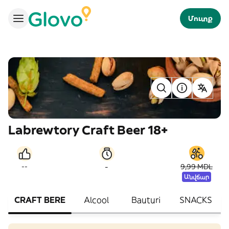
Մուտք
Labrewtory Craft Beer 18+
-
--
9,99 MDL
Անվճար
CRAFT BERE
Alcool
Bauturi
SNACKS