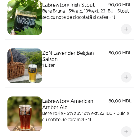
Labrewtory Irish Stout
90,00 MDL
Bere Bruna - 5% alc, 13%ext, 23 IBU - Stout
sec, cu note de ciocolată și cafea - 1l
ZEN Lavender Belgian
80,00 MDL
Saison
1 Liter
Labrewtory American
80,00 MDL
Amber Ale
Bere rosie - 5% alc. 12% ext, 22 IBU - Dulcie
cu notite de caramel - 1l