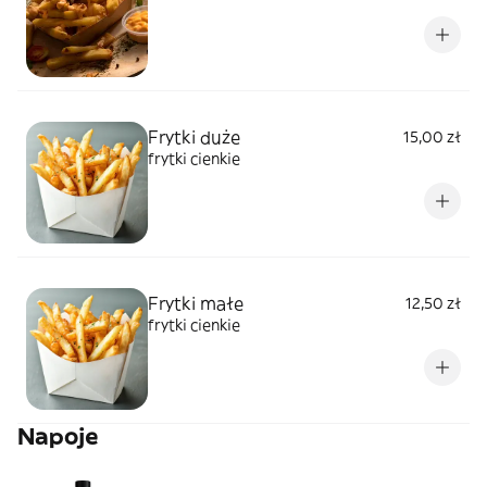
Frytki duże
15,00 zł
frytki cienkie
Frytki małe
12,50 zł
frytki cienkie
Napoje