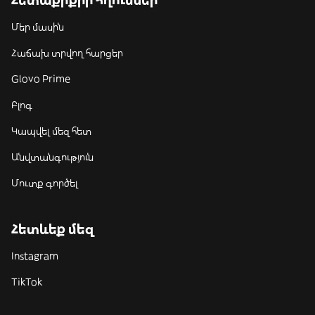
Մեր մասին
Հաճախ տրվող հարցեր
Glovo Prime
Բլոգ
Կապվել մեզ հետ
Անվտանգություն
Մուտք գործել
Հետևեք մեզ
Instagram
TikTok