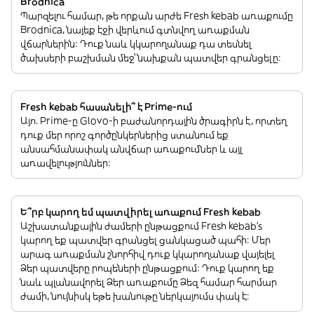
Brodnica
Պարզելու համար, թե որքան արժե Fresh kebab առաքումը
Brodnica, նայեք էջի վերևում գտնվող առաքման
վճարներին: Դուք նաև կկարողանաք դա տեսնել
ծախսերի բաշխման մեջ՝ նախքան պատվեր գրանցելը:
Fresh kebab հասանելի՞ է Prime-ում
Այո. Prime-ը Glovo-ի բաժանորդային ծրագիրն է, որտեղ
դուք մեր որոշ գործընկերներից ստանում եք
անսահմանափակ անվճար առաքումներ և այլ
առավելություններ:
Ե՞րբ կարող եմ պատվիրել առաքում Fresh kebab
Աշխատանքային ժամերի ընթացքում Fresh kebab’s
կարող եք պատվեր գրանցել ցանկացած պահի: Մեր
արագ առաքման շնորհիվ դուք կկարողանաք վայելել
Ձեր պատվերը րոպեների ընթացքում: Դուք կարող եք
նաև պլանավորել Ձեր առաքումը Ձեզ համար հարմար
ժամի, նույնիսկ եթե խանութը ներկայումս փակ է: