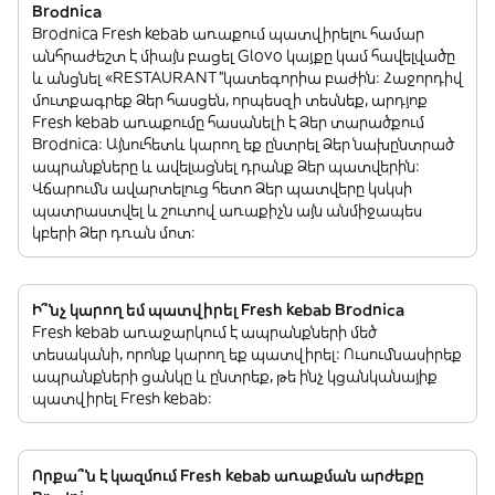
Brodnica
Brodnica Fresh kebab առաքում պատվիրելու համար
անհրաժեշտ է միայն բացել Glovo կայքը կամ հավելվածը
և անցնել «RESTAURANT”կատեգորիա բաժին: Հաջորդիվ
մուտքագրեք Ձեր հասցեն, որպեսզի տեսնեք, արդյոք
Fresh kebab առաքումը հասանելի է Ձեր տարածքում
Brodnica: Այնուհետև կարող եք ընտրել Ձեր նախընտրած
ապրանքները և ավելացնել դրանք Ձեր պատվերին:
Վճարումն ավարտելուց հետո Ձեր պատվերը կսկսի
պատրաստվել և շուտով առաքիչն այն անմիջապես
կբերի Ձեր դռան մոտ:
Ի՞նչ կարող եմ պատվիրել Fresh kebab Brodnica
Fresh kebab առաջարկում է ապրանքների մեծ
տեսականի, որոնք կարող եք պատվիրել: Ուսումնասիրեք
ապրանքների ցանկը և ընտրեք, թե ինչ կցանկանայիք
պատվիրել Fresh kebab:
Որքա՞ն է կազմում Fresh kebab առաքման արժեքը