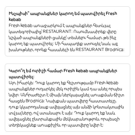
Ինչպիսի՞ ապրանքներ կարող եմ պատվիրել Fresh
kebab
Fresh kebab առաջարկում է ապրանքներ հետևյալ
կատեգորիայից՝ RESTAURANT: Ուսումնասիրեք վերը
նշված ապրանքների ցանկը՝ տեսնելու համար, թե ինչ
կարող եք պատվիրել: Մի հապաղեք ստուգել նաև այլ
խանութներ, որոնք հասանելի են RESTAURANT Brodnica:
Կարո՞ղ եմ ուրիշի համար Fresh kebab ապրանքներ
պատվիրել:
Այո, իհարկե: Դուք կարող եք հեշտությամբ Fresh kebab
ապրանքներ ուղարկել մեկ ուրիշին կամ դա անել որպես
նվեր: Անհրաժեշտ է միայն ներկայացնել առաքման ճիշտ
հասցեն Brodnica: Նախքան պատվերը հաստատելը,
դուք կկարողանաք ավելացնել այն անձի կոնտակտային
տվյալները, ով ստանալու է այն: Դուք կարող եք նաև
ավելացնել ընտրանքային մեկնաբանություն, որպեսզի
տեղեկացնեք առաքիչին, որ պատվերը նվեր է: