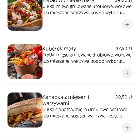
Kebab w chlebie mały
34,00 zł
Bułka, mięso grillowane drobiowe, wołowe
lub mieszane, warzywa, sos do wyboru:
łagodny, czosnek, ostry lub mieszany,
zdjęcie poglądowe
Kubełek mały
32,50 zł
Frytki, mięso grillowane drobiowe, wołowe
lub mieszane, warzywa, sos do wyboru:
łagodny, czosnek, ostry lub mieszany,
zdjęcie poglądowe
Kanapka z mięsem i
30,50 zł
warzywami
Bułka ciabatta, mięso drobiowe, wołowe
lub mieszane, sos, ser, warzywa, zdjęcie
poglądowe