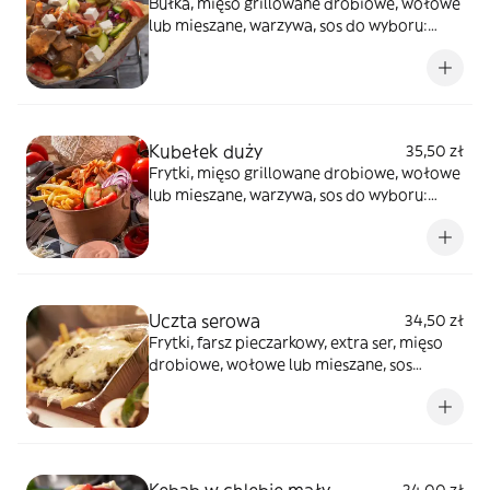
Bułka, mięso grillowane drobiowe, wołowe
lub mieszane, warzywa, sos do wyboru:
łagodny, czosnek, ostry lub mieszany,
zdjęcie poglądowe
Kubełek duży
35,50 zł
Frytki, mięso grillowane drobiowe, wołowe
lub mieszane, warzywa, sos do wyboru:
łagodny, czosnek, ostry lub mieszany,
zdjęcie poglądowe
Uczta serowa
34,50 zł
Frytki, farsz pieczarkowy, extra ser, mięso
drobiowe, wołowe lub mieszane, sos
serowy + 1 sos do wyboru