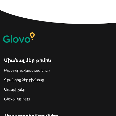
Միանալ մեր թիմին
Թափուր աշխատատեղեր
Գրանցեք ձեր բիզնեսը
Առաքիչներ
Glovo Business
Հետաքրքիր հղումներ