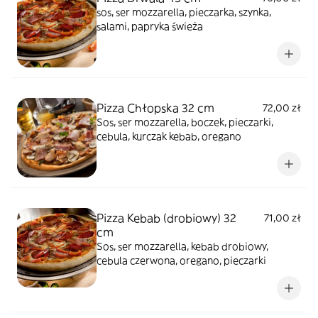
sos, ser mozzarella, pieczarka, szynka,
salami, papryka świeża
Pizza Chłopska 32 cm
72,00 zł
Sos, ser mozzarella, boczek, pieczarki,
cebula, kurczak kebab, oregano
Pizza Kebab (drobiowy) 32
71,00 zł
cm
Sos, ser mozzarella, kebab drobiowy,
cebula czerwona, oregano, pieczarki