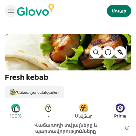
Մուտք
Fresh kebab
Ամենավարկանիշային ›
-
100%
Անվճար
Prime
Վաճառողի տվյալները և
պարտավորությունները