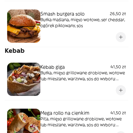
Smash burgera solo
26,50 zł
Bułka maślana, mięso wołowe, ser cheddar,
ogórek piklowany, sos
Kebab
Kebab giga
41,50 zł
Bułka, mięso grillowane drobiowe, wołowe
lub mieszane, warzywa, sos do wyboru:
łagodny, czosnek, ostry lub mieszany
Mega rollo na cienkim
41,50 zł
Pita, mięso grillowane drobiowe, wołowe
lub mieszane, warzywa, sos do wyboru:
łagodny, czosnek, ostry lub mieszany,