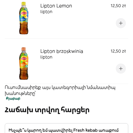
Lipton Lemon
12,50 zł
lipton
Lipton brzoskwinia
12,50 zł
lipton
Ուսումնասիրեք այս կատեգորիայի նմանատիպ
խանութները՝
Քյաբաբ
Հաճախ տրվող հարցեր
Ինչպե՞ս կարող եմ պատվիրել Fresh kebab առաքում