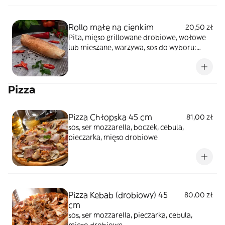
Rollo małe na cienkim
20,50 zł
Pita, mięso grillowane drobiowe, wołowe
lub mieszane, warzywa, sos do wyboru:
łagodny, czosnek, ostry lub mieszany
Pizza
Pizza Chłopska 45 cm
81,00 zł
sos, ser mozzarella, boczek, cebula,
pieczarka, mięso drobiowe
Pizza Kebab (drobiowy) 45
80,00 zł
cm
sos, ser mozzarella, pieczarka, cebula,