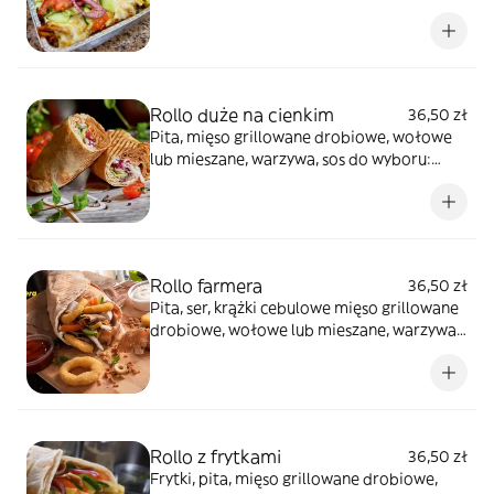
wyboru: łagodny, czosnek, ostry lub
mieszany
Rollo duże na cienkim
36,50 zł
Pita, mięso grillowane drobiowe, wołowe
lub mieszane, warzywa, sos do wyboru:
łagodny, czosnek, ostry lub mieszany,
zdjęcie poglądowe
Rollo farmera
36,50 zł
Pita, ser, krążki cebulowe mięso grillowane
drobiowe, wołowe lub mieszane, warzywa,
sos do wyboru: łagodny, czosnek, ostry lub
mieszany
Rollo z frytkami
36,50 zł
Frytki, pita, mięso grillowane drobiowe,