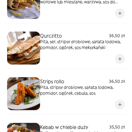
wołowe lub mieszane, warzywa, sos do
wyboru: łagodny, czosnek, ostry lub
mieszany
Qurczitto
36,50 zł
Pita, ser, stripsy drobiowe, sałata lodowa,
pomidor, ogórek, sos meksykański
Strips rollo
36,50 zł
Pita, stripsy drobiowe, sałata lodowa,
pomidor, ogórek, cebula, sos
Kebab w chlebie duży
35,50 zł