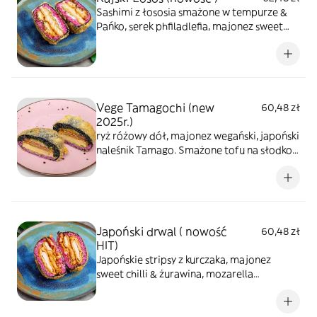
Sashimi z łososia smażone w tempurze &
Pańko, serek phfiladlefia, majonez sweet
chilli, kostki tykwy, sałata
Vege Tamagochi (new
60,48 zł
2025r.)
ryż różowy dół, majonez wegański, japoński
naleśnik Tamago. Smażone tofu na słodko
„Inari”, kiełki rzodkiewki, sałata, czarny ryż
Japoński drwal ( nowość
60,48 zł
HIT)
Japońskie stripsy z kurczaka, majonez
sweet chilli & żurawina, mozarella
wegańska smażona tempura & Pańko