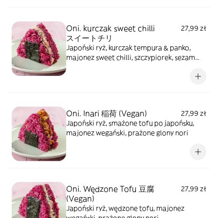
Oni. kurczak sweet chilli
27,99 zł
スイートチリ
Japoński ryż, kurczak tempura & panko,
majonez sweet chilli, szczypiorek, sezam
prażony, prażone glony nori
Oni. Inari 稲荷 (Vegan)
27,99 zł
Japoński ryż, smażone tofu po japońsku,
majonez wegański, prażone glony nori
Oni. Wędzone Tofu 豆腐
27,99 zł
(Vegan)
Japoński ryż, wędzone tofu, majonez