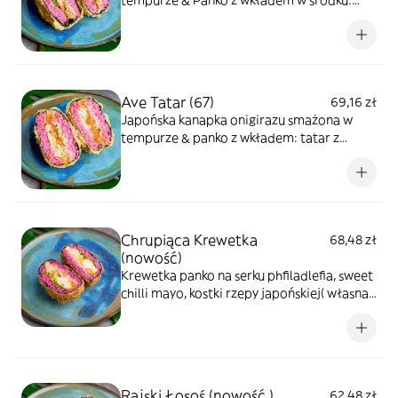
tempurze & Panko z wkładem w środku:
Grill łosoś teriyaki, serek phfiladlefia,
sałata/kapusta,sezam
Ave Tatar (67)
69,16 zł
Japońska kanapka onigirazu smażona w
tempurze & panko z wkładem: tatar z
łososia, avocado, serek phfiladlefia, sezam
Chrupiąca Krewetka
68,48 zł
(nowość)
Krewetka panko na serku phfiladlefia, sweet
chilli mayo, kostki rzepy japońskiej( własna
produkcja)
Rajski Łosoś (nowość )
62,48 zł