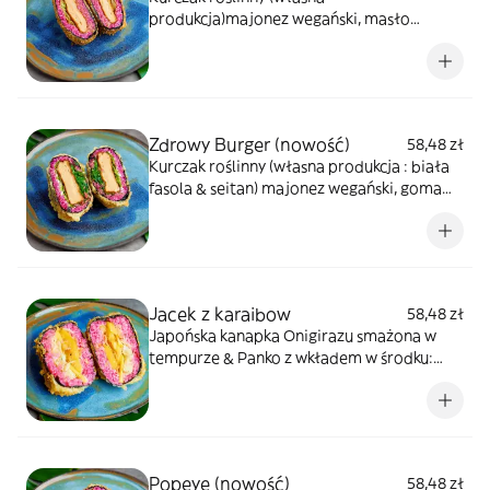
produkcja)majonez wegański, masło
orzechowe ,sałata
Zdrowy Burger (nowość)
58,48 zł
Kurczak roślinny (własna produkcja : biała
fasola & seitan) majonez wegański, goma
wakame, sałata
Jacek z karaibow
58,48 zł
Japońska kanapka Onigirazu smażona w
tempurze & Panko z wkładem w środku:
Owoc chlebowca smażony (crispy &
cranchy) sos Vegan mayo, mango,
kapusta/sałata
Popeye (nowość)
58,48 zł