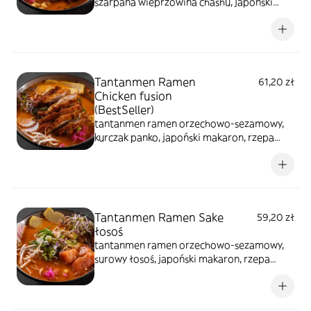
szarpana wieprzowina chashu, japoński
makaron, rzepa marynowana, nitki tykwy,
naruto surimi, tamago, szczypiorek, kiełki
warzyw, sezam prażony, glony prażone
Tantanmen Ramen
61,20 zł
Chicken fusion
(BestSeller)
tantanmen ramen orzechowo-sezamowy,
kurczak panko, japoński makaron, rzepa
marynowana, naruto surimi, nitki tykwy,
tamago, szczypiorek, kiełki warzyw, sezam
prażony, glony prażone
Tantanmen Ramen Sake
59,20 zł
łosoś
tantanmen ramen orzechowo-sezamowy,
surowy łosoś, japoński makaron, rzepa
marynowana, nitki tykwy, tamago, naruto
surimi, szczypiorek, kiełki warzyw, sezam
prażony, glony prażone