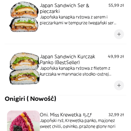
Japan Sandwich Ser &
55,99 zł
pieczarki
Japońska kanapka ryżowa z serem i
pieczarkami w tempurze (wegański ser
mozarella) na sosie pomidorowym i sałacie
Japan Sandwich Kurczak
49,99 zł
Panko (BestSeller)
Japońska kanapka ryżowa z filetem z
kurczaka w marynacie słodko-ostrej
(smażony "deep fry" tempura & panko)serek
kremowy, majonez sweet chilli, tykwa,
sałata
Onigiri ( Nowość)
Oni. Miss Krewetka ちび
32,99 zł
Japoński ryż, Krewetka panko, majonez
sweet chilli, oshinko, prażone glony nori