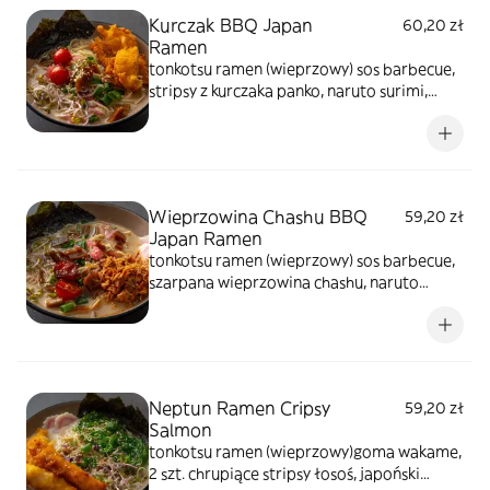
Kurczak BBQ Japan
60,20 zł
Ramen
tonkotsu ramen (wieprzowy) sos barbecue,
stripsy z kurczaka panko, naruto surimi,
przepalony na gorąco pomidor koktajlowy
przelany sosem teyiaki, japoński makaron,
rzepa marynowana, szczypiorek, kiełki
warzyw, sezam prażony, glony prażone
Wieprzowina Chashu BBQ
59,20 zł
Japan Ramen
tonkotsu ramen (wieprzowy) sos barbecue,
szarpana wieprzowina chashu, naruto
surimi, przepalony na gorąco pomidor
koktajlowy przelany sosem teyiaki, japoński
makaron, rzepa marynowana, szczypiorek,
kiełki warzyw, sezam prażony, glony
prażone
Neptun Ramen Cripsy
59,20 zł
Salmon
tonkotsu ramen (wieprzowy)goma wakame,
2 szt. chrupiące stripsy łosoś, japoński