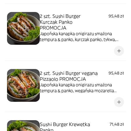
2 szt. Sushi Burger
95,48 zł
Kurczak Panko
PROMOCJA
Japońska kanapka onigirazu smażona
tempura & panko, kurczak panko, tykwa,
majonez sweet chilli, kremowy serek,
sałata, sezam prażony
2 szt. Sushi Burger vegana
95,48 zł
Pizzaolo PROMOCJA
Japońska kanapka onigirazu smażona
tempura & panko, wegańska mozarella
panko, sos pomidorowy, pieczarki, sałata,
sezam prażony
Sushi Burger Krewetka
71,48 zł
Panko