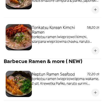
łosoś smażony tempura & panko, japoński
makaron, naruto surimi, rzepa
marynowana, nitki tykwy, tamago,
szczypiorek, kiełki warzyw, sezam prażony,
glony prażone
Tonkatsu Korean Kimchi
58,20 zł
Ramen
tonkotsu ramen (wieprzowy) kimchi,
szarpana wieprzowina chashu, naruto
surimi, japoński makaron, pędy bambusa,
rzepa marynowana, nitki tykwy, szczypiorek,
kiełki warzyw, sezam prażony, glony
Barbecue Ramen & more ( NEW)
prażone
Neptun Ramen Seafood
72,20 zł
tonkotsu ramen (wieprzowy)goma wakame,
2 szt. Krewetka Pańko, naruto surimi,
japoński makaron, pędy bambusa, rzepa
marynowana, nitki tykwy, szczypiorek, kiełki
warzyw, sezam prażony, glony prażone