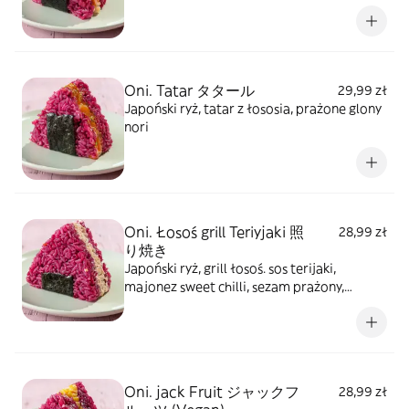
Oni. Tatar タタール
29,99 zł
Japoński ryż, tatar z łososia, prażone glony
nori
Oni. Łosoś grill Teriyjaki 照
28,99 zł
り焼き
Japoński ryż, grill łosoś. sos terijaki,
majonez sweet chilli, sezam prażony,
prażone glony nori
Oni. jack Fruit ジャックフ
28,99 zł