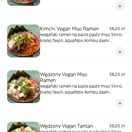
bambusa menma. Dodatki to kiełki warzyw,
tykwa cebula czerwona, oshinko,
szypiorek,sezam. Ten rodzaj ma wkład z
smażonego owoca jack fruit w tempurze i
panko
Kimchi Vegan Miso Ramen
58,20 zł
wegański ramen na bazie pasty miso Shiro,
białej fasoli, aquafeby, kombu dashi
bambusa menma. Dodatki to kiełki warzyw,
tykwa cebula czerwona, oshinko,
szypiorek,sezam. Ten rodzaj ma wkład z
"wegańskiego mielonego" z soi smażony w
wersji chashu, kimchi
Wędzony Vegan Miso
58,20 zł
Ramen
wegański ramen na bazie pasty miso Shiro,
białej fasoli, aquafeby, kombu dashi
bambusa menma. Dodatki to kiełki warzyw,
tykwa cebula czerwona, oshinko,
szypiorek,sezam. Ten rodzaj ma wkład z
tofu wędzonym
Wędzony Vegan Tantan
58,20 zł
wegański ramen na bazie pasty miso Shiro,