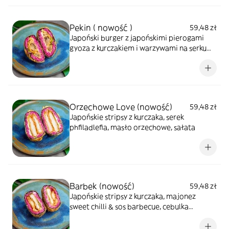
Pekin ( nowość )
59,48 zł
Japoński burger z japońskimi pierogami
gyoza z kurczakiem i warzywami na serku
phfildelfia & sosie słodko kwaśnym
Orzechowe Love (nowość)
59,48 zł
Japońskie stripsy z kurczaka, serek
phfiladlefia, masło orzechowe, sałata
Barbek (nowość)
59,48 zł
Japońskie stripsy z kurczaka, majonez
sweet chilli & sos barbecue, cebulka
czerwona, pomidor, sałata