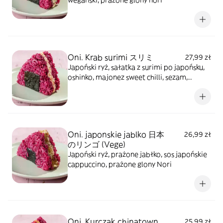
wegański, prażone glony nori
Oni. Krab surimi スリミ
27,99 zł
Japoński ryż, sałatka z surimi po japońsku,
oshinko, majonez sweet chilli, sezam,
prażone glony nori
Oni. japonskie jablko 日本
26,99 zł
のリンゴ (Vege)
Japoński ryż, prażone jabłko, sos japońskie
cappuccino, prażone glony Nori
Oni. Kurczak chinatown
25,99 zł