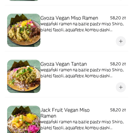
owsianego. Dodatki to kiełki warzyw, tykwa
cebula czerwona, oshinko, szypiorek,sezam.
Ten rodzaj ma wkład z "wegańskiego
Gyoza Vegan Miso Ramen
58,20 zł
mielonego" z soi smażony w wersji chashu i
wegański ramen na bazie pasty miso Shiro,
goma wakame
białej fasoli, aquafeby, kombu dashi
bambusa menma. Dodatki to kiełki warzyw,
tykwa cebula czerwona, oshinko,
szypiorek,sezam. Ten rodzaj ma wkład z 3
szt. smażone pierogi gyoza zielone szpinak
& edamame
Gyoza Vegan Tantan
58,20 zł
wegański ramen na bazie pasty miso Shiro,
białej fasoli, aquafeby, kombu dashi
bambusa menma z dodatkiem tare
orzechowo-sezamowym oraz mleka
owsianego. Dodatki to kiełki warzyw, tykwa
cebula czerwona, oshinko, szypiorek,sezam.
Ten rodzaj ma wkład z 3 szt. pierogów
Jack Fruit Vegan Miso
58,20 zł
smażonych gyoza szpinak & edamame
Ramen
wegański ramen na bazie pasty miso Shiro,
białej fasoli, aquafeby, kombu dashi