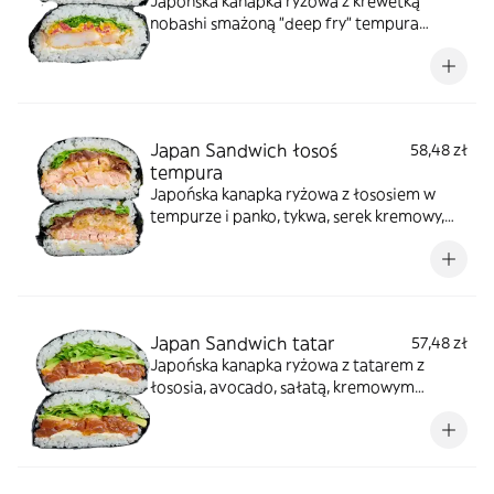
Japońska kanapka ryżowa z krewetką
nobashi smażoną "deep fry" tempura
panko, serek kremowy, majonez sweet chilli,
mix rzep japońskich marynowanych na
słodko, sałata
Japan Sandwich łosoś
58,48 zł
tempura
Japońska kanapka ryżowa z łososiem w
tempurze i panko, tykwa, serek kremowy,
majonez sweet chilli, sałata
Japan Sandwich tatar
57,48 zł
Japońska kanapka ryżowa z tatarem z
łososia, avocado, sałatą, kremowym
serkiem phfildelfia