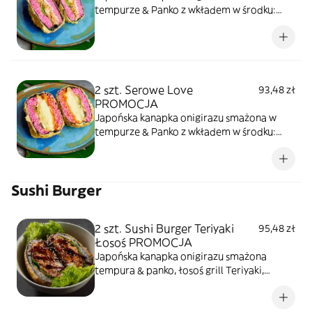
tempurze & Panko z wkładem w środku:
Grill łosoś teriyaki, serek phfiladlefia,
sałata/kapusta,sezam
2 szt. Serowe Love
93,48 zł
PROMOCJA
Japońska kanapka onigirazu smażona w
tempurze & Panko z wkładem w środku:
wegańska mozarella smażona (crispy &
cranchy), sos pomidorowy, smażone
pieczarki, kapusta/sałata
Sushi Burger
2 szt. Sushi Burger Teriyaki
95,48 zł
Łosoś PROMOCJA
Japońska kanapka onigirazu smażona
tempura & panko, łosoś grill Teriyaki,
kremowy serek, sałata, sezam prażony