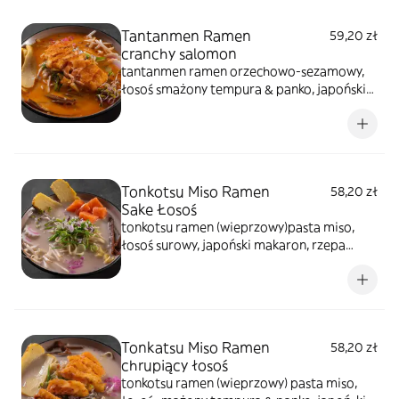
Tantanmen Ramen
59,20 zł
cranchy salomon
tantanmen ramen orzechowo-sezamowy,
łosoś smażony tempura & panko, japoński
makaron, naruto surimi, rzepa
marynowana, nitki tykwy, tamago,
szczypiorek, kiełki warzyw, sezam prażony,
glony prażone
Tonkotsu Miso Ramen
58,20 zł
Sake Łosoś
tonkotsu ramen (wieprzowy)pasta miso,
łosoś surowy, japoński makaron, rzepa
marynowana, naruto surimi, nitki tykwy,
tamago, szczypiorek, kiełki warzyw, sezam
prażony, glony prażone
Tonkatsu Miso Ramen
58,20 zł
chrupiący łosoś
tonkotsu ramen (wieprzowy) pasta miso,