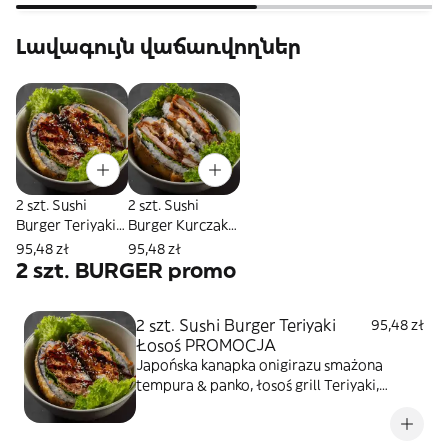
Լավագույն վաճառվողներ
2 szt. Sushi
2 szt. Sushi
Burger Teriyaki
Burger Kurczak
Łosoś
Panko
95,48 zł
95,48 zł
PROMOCJA
PROMOCJA
2 szt. BURGER promo
2 szt. Sushi Burger Teriyaki
95,48 zł
Łosoś PROMOCJA
Japońska kanapka onigirazu smażona
tempura & panko, łosoś grill Teriyaki,
kremowy serek, sałata, sezam prażony