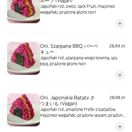
ルーツ (Vegan)
Japoński ryż, owoc Jack Fruit, majonez
wegański, prażone glony nori
Oni. Szarpane BBQ バーベ
28,99 zł
キュー
Japoński ryż, szarpana wieprzowina, sos
bbq, prażone glony nori
Oni. Japonskie Bataty さ
28,98 zł
つまいも (Vegan)
Japoński ryż, smażone frytki z batatów,
majonez wegański, prażony sezam, prażone
glony nori