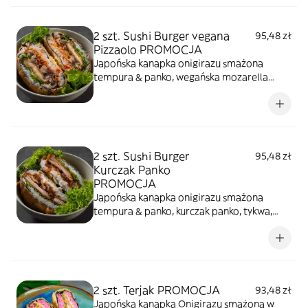
2 szt. Sushi Burger vegana
95,48 zł
Pizzaolo PROMOCJA
Japońska kanapka onigirazu smażona
tempura & panko, wegańska mozarella
panko, sos pomidorowy, pieczarki, sałata,
sezam prażony
2 szt. Sushi Burger
95,48 zł
Kurczak Panko
PROMOCJA
Japońska kanapka onigirazu smażona
tempura & panko, kurczak panko, tykwa,
majonez sweet chilli, kremowy serek,
sałata, sezam prażony
2 szt. Terjak PROMOCJA
93,48 zł
Japońska kanapka Onigirazu smażona w