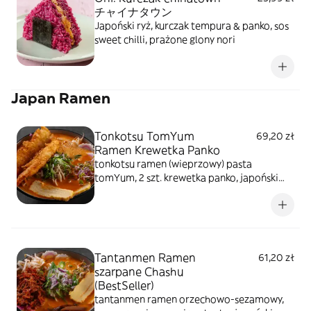
チャイナタウン
Japoński ryż, kurczak tempura & panko, sos
sweet chilli, prażone glony nori
Japan Ramen
Tonkotsu TomYum
69,20 zł
Ramen Krewetka Panko
tonkotsu ramen (wieprzowy) pasta
tomYum, 2 szt. krewetka panko, japoński
makaron, naruto surimi, rzepa
marynowana, nitki tykwy, tamago,
szczypiorek, kiełki warzyw, sezam prażony,
glony prażone
Tantanmen Ramen
61,20 zł
szarpane Chashu
(BestSeller)
tantanmen ramen orzechowo-sezamowy,