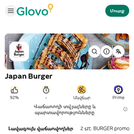
Մուտք
Japan Burger
-
92%
Անվճար
Prime
Վաճառողի տվյալները և
պարտավորությունները
Լավագույն վաճառվողներ
2 szt. BURGER promo