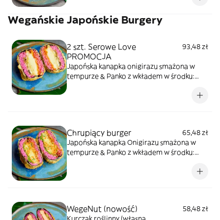
Wegańskie Japońskie Burgery
2 szt. Serowe Love
93,48 zł
PROMOCJA
Japońska kanapka onigirazu smażona w
tempurze & Panko z wkładem w środku:
wegańska mozarella smażona (crispy &
cranchy), sos pomidorowy, smażone
pieczarki, kapusta/sałata
Chrupiący burger
65,48 zł
Japońska kanapka Onigirazu smażona w
tempurze & Panko z wkładem w środku:
warzywa w tempurze na sosie barbecue
WegeNut (nowość)
58,48 zł
Kurczak roślinny (własna