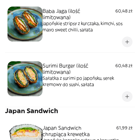
Baba Jaga (ilość
60,48 zł
limitowana)
japońskie stripsy z kurczaka, kimchi, sos
mayo sweet chilli, sałata
Surimi Burger (ilość
60,48 zł
limitowana)
Sałatka z surimi po japońsku, serek
kremowy do sushi, sałata
Japan Sandwich
Japan Sandwich
61,99 zł
chrupiąca krewetka