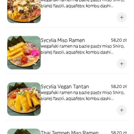
białej fasoli, aquafeby, kombu dashi
bambusa menma z dodatkiem tare
orzechowo-sezamowym oraz mleka
owsianego. Dodatki to kiełki warzyw, tykwa
cebula czerwona, oshinko, szypiorek,sezam.
Ten rodzaj ma wkład z wędzonego tofu
Sycylia Miso Ramen
58,20 zł
wegański ramen na bazie pasty miso Shiro,
białej fasoli, aquafeby, kombu dashi
bambusa menma, sosu serowego &
napolitańskiego. Dodatki to kiełki warzyw,
tykwa cebula czerwona, oshinko,
szypiorek,sezam. Ten rodzaj ma wkład
stripsy z wegańskiego sera mozarella
Sycylia Vegan Tantan
58,20 zł
wegański ramen na bazie pasty miso Shiro,
białej fasoli, aquafeby, kombu dashi
bambusa menma, sosu serowego &
napolitańskiego z dodatkiem tare
orzechowo-sezamowym oraz mleka
owsianego. Dodatki to kiełki warzyw, tykwa
cebula czerwona, oshinko, szypiorek,sezam.
Thai Tempeh Miso Ramen
58,20 zł