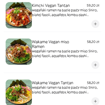
Ten rodzaj ma wkład z "wegańskiego
Kimchi Vegan Tantan
59,20 zł
mielonego" z soi smażony w wersji chashu
wegański ramen na bazie pasty miso Shiro,
białej fasoli, aquafeby, kombu dashi
bambusa menma z dodatkiem tare
orzechowo-sezamowym oraz mleka
owsianego. Dodatki to kiełki warzyw, tykwa
cebula czerwona, oshinko, szypiorek,sezam.
Ten rodzaj ma wkład z "wegańskiego
Wakame Vegan miso
58,20 zł
mielonego" z soi smażony w wersji chashu i
Ramen
kimchi
wegański ramen na bazie pasty miso Shiro,
białej fasoli, aquafeby, kombu dashi
bambusa menma. Dodatki to kiełki warzyw,
tykwa cebula czerwona, oshinko,
szypiorek,sezam. Ten rodzaj ma wkład z
"wegańskiego mielonego" z soi smażony w
wersji chashu, goma wakame
Wakame Vegan Tantan
58,20 zł
wegański ramen na bazie pasty miso Shiro,
białej fasoli, aquafeby, kombu dashi
bambusa menma z dodatkiem tare
orzechowo-sezamowym oraz mleka