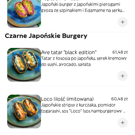
Japoński burger z japońskimi pierogami
gyoza ze szpinakiem i Edamame na serku
phfildelfia & sosie słodko kwaśnym
Czarne Japońskie Burgery
Ave tatar "black edition"
61,48 zł
Tatar z łososia po japońsku, serek kremowy
do sushi, avocado, sałata
Loco (ilość limitowana)
60,48 zł
Japońskie stripsy z kurczaka, pomidor
togarashi, sos "Loco" (sos hamburgerowy &
sriracha) sałata