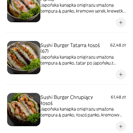
Japońska kanapka onigirazu smażona
tempura & panko, kremowy serek, krewetka
panko 2 szt., majonez sweet chilli, oshinko,
sałata, sezam prażony
Sushi Burger Tatarra łosoś
62,48 zł
(67)
Japońska kanapka onigirazu smażona
tempura & panko, tatar po japońsku z
łososia, avocado, kremowy serek, sałata,
sezam prażony
Sushi Burger Chrupiący
61,48 zł
łosoś
Japońska kanapka onigirazu smażona
tempura & panko, łosoś panko, kremowy
serek, sałata, sezam prażony