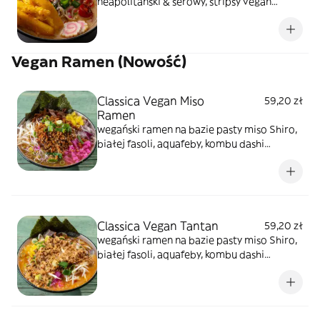
neapolitański & serowy, stripsy vegan
mozarella panko, naruto surimi, przepalony
na gorąco pomidor koktajlowy przelany
sosem teyiaki, japoński makaron, rzepa
Vegan Ramen (Nowość)
marynowana, szczypiorek, kiełki warzyw,
sezam prażony, glony prażone
Classica Vegan Miso
59,20 zł
Ramen
wegański ramen na bazie pasty miso Shiro,
białej fasoli, aquafeby, kombu dashi
bambusa menma. Dodatki to kiełki warzyw,
tykwa cebula czerwona, oshinko,
szypiorek,sezam. Ten rodzaj ma wkład z
"wegańskiego mielonego" z soi smażony w
wersji chashu
Classica Vegan Tantan
59,20 zł
wegański ramen na bazie pasty miso Shiro,
białej fasoli, aquafeby, kombu dashi
bambusa menma z dodatkiem tare
orzechowo-sezamowym oraz mleka
owsianego. Dodatki to kiełki warzyw, tykwa
cebula czerwona, oshinko, szypiorek,sezam.