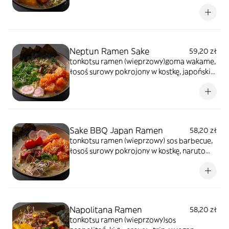
makaron, pędy bambusa, rzepa
marynowana, nitki tykwy, szczypiorek, kiełki
warzyw, sezam prażony, glony prażone
Neptun Ramen Sake
59,20 zł
tonkotsu ramen (wieprzowy)goma wakame,
łosoś surowy pokrojony w kostkę, japoński
makaron, pędy bambusa, rzepa
marynowana, nitki tykwy, szczypiorek, kiełki
warzyw, sezam prażony, glony prażone
Sake BBQ Japan Ramen
58,20 zł
tonkotsu ramen (wieprzowy) sos barbecue,
łosoś surowy pokrojony w kostkę, naruto
surimi, przepalony na gorąco pomidor
koktajlowy przelany sosem teyiaki, japoński
makaron, rzepa marynowana, szczypiorek,
kiełki warzyw, sezam prażony, glony
prażone
Napolitana Ramen
58,20 zł
tonkotsu ramen (wieprzowy)sos