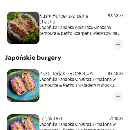
Sushi Burger szarpane
58,48 zł
chashu
Japońska kanapka onigirazu smażona
tempura & panko, szarpana wieprzowina
chashu, kremowy serek, sałata, sezam
prażony
Japońskie burgery
2 szt. Terjak PROMOCJA
93,48 zł
Japońska kanapka Onigirazu smażona w
tempurze & Panko z wkładem w środku:
Grill łosoś teriyaki, serek phfiladlefia,
sałata/kapusta,sezam
Terjak (67)
71,18 zł
Japońska kanapka Onigirazu smażona w