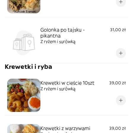
Golonka po tajsku -
31,00 zł
pikantna
Z ryżem i surówką
Krewetki i ryba
Krewetki w cieście 10szt
39,00 zł
Z ryżem i surówką
Krewetki z warzywami
39,00 zł