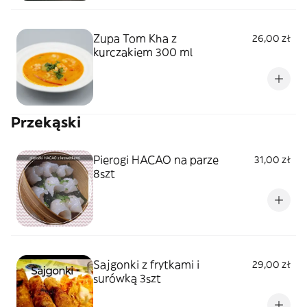
Zupa Tom Kha z
26,00 zł
kurczakiem 300 ml
Przekąski
Pierogi HACAO na parze
31,00 zł
8szt
Sajgonki z frytkami i
29,00 zł
surówką 3szt