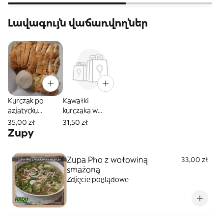
Լավագույն վաճառվողներ
Kurczak po
Kawałki
azjatycku
kurczaka w
chrupiący
cieście
35,00 zł
31,50 zł
Zupy
Zupa Pho z wołowiną
33,00 zł
smażoną
Zdjęcie poglądowe