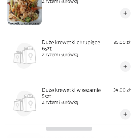
Z ryżem i surówką
Duże krewetki chrupiące
35,00 zł
6szt
Z ryżem i surówką
Duże krewetki w sezamie
34,00 zł
5szt
Z ryżem i surówką
Ryba w 5-ciu smakach
32,00 zł