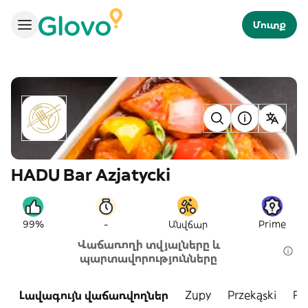
Մուտք
HADU Bar Azjatycki
-
99%
Անվճար
Prime
Վաճառողի տվյալները և
պարտավորությունները
Լավագույն վաճառվողներ
Zupy
Przekąski
Ry