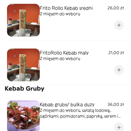
Frito Rollo Kebab sredni
26,00 zł
Z mięsem do wyboru
FritoRollo Kebab maly
21,00 zł
Z mięsem do wyboru
Kebab Gruby
Kebab gruby/ bulka duzy
36,00 zł
Z mięsem do wyboru, sałatą lodową,
ogórkami, pomidorami, papryką, serem i
sosem