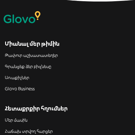
Միանալ մեր թիմին
Թափուր աշխատատեղեր
Գրանցեք ձեր բիզնեսը
Առաքիչներ
Glovo Business
Հետաքրքիր հղումներ
Մեր մասին
Հաճախ տրվող հարցեր