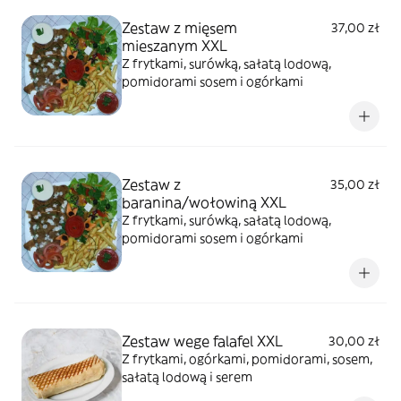
Zestaw z mięsem
37,00 zł
mieszanym XXL
Z frytkami, surówką, sałatą lodową,
pomidorami sosem i ogórkami
Zestaw z
35,00 zł
baranina/wołowiną XXL
Z frytkami, surówką, sałatą lodową,
pomidorami sosem i ogórkami
Zestaw wege falafel XXL
30,00 zł
Z frytkami, ogórkami, pomidorami, sosem,
sałatą lodową i serem