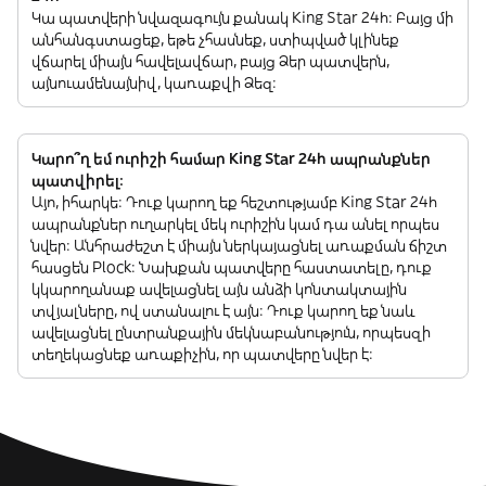
Կա պատվերի նվազագույն քանակ King Star 24h: Բայց մի
անհանգստացեք, եթե չհասնեք, ստիպված կլինեք
վճարել միայն հավելավճար, բայց Ձեր պատվերն,
այնուամենայնիվ, կառաքվի Ձեզ:
Կարո՞ղ եմ ուրիշի համար King Star 24h ապրանքներ
պատվիրել:
Այո, իհարկե: Դուք կարող եք հեշտությամբ King Star 24h
ապրանքներ ուղարկել մեկ ուրիշին կամ դա անել որպես
նվեր: Անհրաժեշտ է միայն ներկայացնել առաքման ճիշտ
հասցեն Plock: Նախքան պատվերը հաստատելը, դուք
կկարողանաք ավելացնել այն անձի կոնտակտային
տվյալները, ով ստանալու է այն: Դուք կարող եք նաև
ավելացնել ընտրանքային մեկնաբանություն, որպեսզի
տեղեկացնեք առաքիչին, որ պատվերը նվեր է: