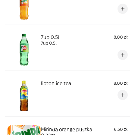
7up 0.5l
8,00 zł
7up 0.5l
lipton ice tea
8,00 zł
Mirinda orange puszka
6,50 zł