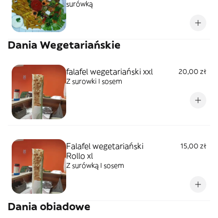
surówką
Dania Wegetariańskie
falafel wegetariański xxl
20,00 zł
Z surowki I sosem
Falafel wegetariański
15,00 zł
Rollo xl
Z surówką I sosem
Dania obiadowe