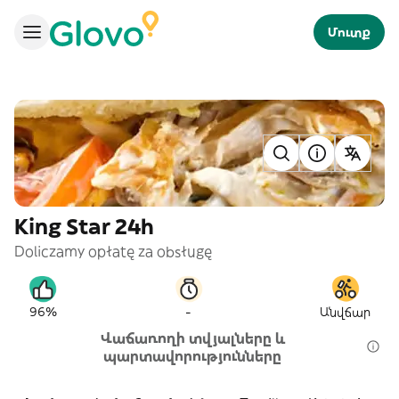
Մուտք
King Star 24h
Doliczamy opłatę za obsługę
-
96%
Անվճար
Վաճառողի տվյալները և
պարտավորությունները