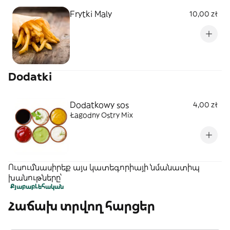
Frytki Maly
10,00 zł
Dodatki
Dodatkowy sos
4,00 zł
Łagodny Ostry Mix
Ուսումնասիրեք այս կատեգորիայի նմանատիպ
խանութները՝
Քյաբաբ
Լեհական
Հաճախ տրվող հարցեր