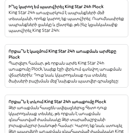
Ի՞նչ կարող եմ պատվիրել King Star 24h Plock
King Star 24h առաջարկում է ապրանքների մեծ
տեսականի, որոնք կարող եք պատվիրել: Ուսումնասիրեք
ապրանքների ցանկը և ընտրեք, թե ինչ կցանկանայիք
պատվիրել King Star 24h:
Որքա՞ն է կազմում King Star 24h առաքման արժեքը
Plock
Պարզելու համար, թե որքան արժե King Star 24h
առաքումը Plock, նայեք էջի վերևում գտնվող առաքման
վճարներին: Դուք նաև կկարողանաք դա տեսնել
ծախսերի բաշխման մեջ՝ նախքան պատվեր գրանցելը:
Որքա՞ն է տևում King Star 24h առաքումը Plock
Ձեր առաքման հասցեն ավելացնելուց հետո դուք
կկարողանաք տեսնել, թե որքան է առաքման
գնահատված ժամանակը Ձեր տարածաշրջանի
յուրաքանչյուր խանութի համար: Կարող եք նաև ստուգել
Ձեր պատվերի առաքման գնահատված ժամանակը King