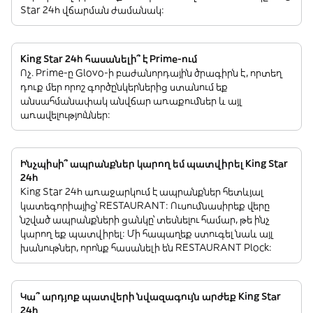
Star 24h վճարման ժամանակ:
King Star 24h հասանելի՞ է Prime-ում
Ոչ. Prime-ը Glovo-ի բաժանորդային ծրագիրն է, որտեղ
դուք մեր որոշ գործընկերներից ստանում եք
անսահմանափակ անվճար առաքումներ և այլ
առավելություններ:
Ինչպիսի՞ ապրանքներ կարող եմ պատվիրել King Star
24h
King Star 24h առաջարկում է ապրանքներ հետևյալ
կատեգորիայից՝ RESTAURANT: Ուսումնասիրեք վերը
նշված ապրանքների ցանկը՝ տեսնելու համար, թե ինչ
կարող եք պատվիրել: Մի հապաղեք ստուգել նաև այլ
խանութներ, որոնք հասանելի են RESTAURANT Plock:
Կա՞ արդյոք պատվերի նվազագույն արժեք King Star
24h