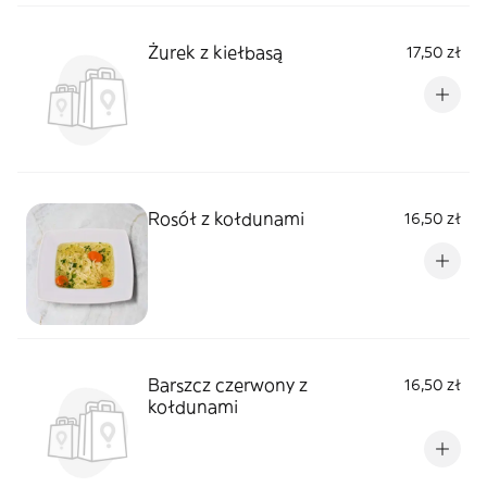
Żurek z kiełbasą
17,50 zł
Rosół z kołdunami
16,50 zł
Barszcz czerwony z
16,50 zł
kołdunami