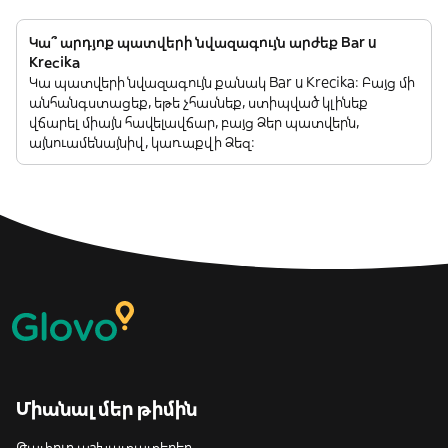
Կա՞ արդյոք պատվերի նվազագույն արժեք Bar u
Krecika
Կա պատվերի նվազագույն քանակ Bar u Krecika: Բայց մի
անհանգստացեք, եթե չհասնեք, ստիպված կլինեք
վճարել միայն հավելավճար, բայց Ձեր պատվերն,
այնուամենայնիվ, կառաքվի Ձեզ:
Միանալ մեր թիմին
Թափուր աշխատատեղեր