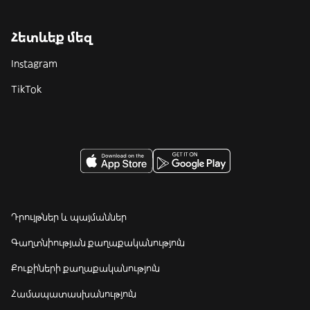
Հետևեք մեզ
Instagram
TikTok
Դրույթներ և պայմաններ
Գաղտնիության քաղաքականություն
Քուքիների քաղաքականություն
Համապատասխանություն