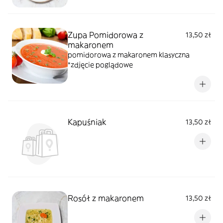
Zupa Pomidorowa z
13,50 zł
makaronem
pomidorowa z makaronem klasyczna
*zdjęcie poglądowe
Kapuśniak
13,50 zł
Rosół z makaronem
13,50 zł