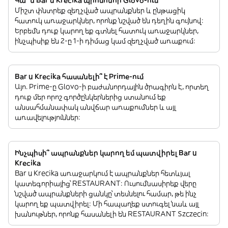
Միշտ փնտրեք զեղչված ապրանքներ և ընթացիկ
հատուկ առաջարկներ, որոնք նշված են դեղին գույնով:
Երբեմն դուք կարող եք գտնել հատուկ առաջարկներ,
ինչպիսիք են 2-ը 1-ի դիմաց կամ զեղչված առաքում:
Bar u Krecika հասանելի՞ է Prime-ում
Այո. Prime-ը Glovo-ի բաժանորդային ծրագիրն է, որտեղ
դուք մեր որոշ գործընկերներից ստանում եք
անսահմանափակ անվճար առաքումներ և այլ
առավելություններ:
Ինչպիսի՞ ապրանքներ կարող եմ պատվիրել Bar u
Krecika
Bar u Krecika առաջարկում է ապրանքներ հետևյալ
կատեգորիայից՝ RESTAURANT: Ուսումնասիրեք վերը
նշված ապրանքների ցանկը՝ տեսնելու համար, թե ինչ
կարող եք պատվիրել: Մի հապաղեք ստուգել նաև այլ
խանութներ, որոնք հասանելի են RESTAURANT Szczecin: