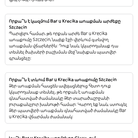
Որքա՞ն է կազմում Bar u Krecika առաքման արժեքը
Szczecin
Պարզելու համար, թե որքան արժե Bar u Krecika
առաքումը Szczecin, նայեք էջի վերևում գտնվող
առաքման վճարներին: Դուք նաև կկարողանաք դա
տեսնել ծախսերի բաշխման մեջ՝ նախքան պատվեր
գրանցելը:
Որքա՞ն է տևում Bar u Krecika առաքումը Szczecin
Ձեր առաքման հասցեն ավելացնելուց հետո դուք
կկարողանաք տեսնել, թե որքան է առաքման
գնահատված ժամանակը Ձեր տարածաշրջանի
յուրաքանչյուր խանութի համար: Կարող եք նաև ստուգել
Ձեր պատվերի առաքման գնահատված ժամանակը Bar
u Krecika վճարման ժամանակ:
Կա՞ն Bar u Krecika պրոմոնոր Glovo-ում