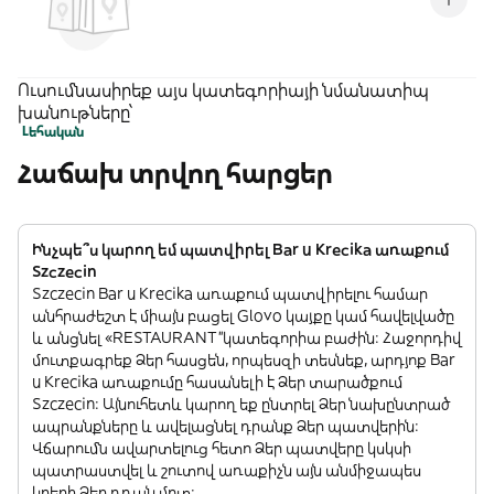
Ուսումնասիրեք այս կատեգորիայի նմանատիպ
խանութները՝
Լեհական
Հաճախ տրվող հարցեր
Ինչպե՞ս կարող եմ պատվիրել Bar u Krecika առաքում
Szczecin
Szczecin Bar u Krecika առաքում պատվիրելու համար
անհրաժեշտ է միայն բացել Glovo կայքը կամ հավելվածը
և անցնել «RESTAURANT”կատեգորիա բաժին: Հաջորդիվ
մուտքագրեք Ձեր հասցեն, որպեսզի տեսնեք, արդյոք Bar
u Krecika առաքումը հասանելի է Ձեր տարածքում
Szczecin: Այնուհետև կարող եք ընտրել Ձեր նախընտրած
ապրանքները և ավելացնել դրանք Ձեր պատվերին:
Վճարումն ավարտելուց հետո Ձեր պատվերը կսկսի
պատրաստվել և շուտով առաքիչն այն անմիջապես
կբերի Ձեր դռան մոտ: