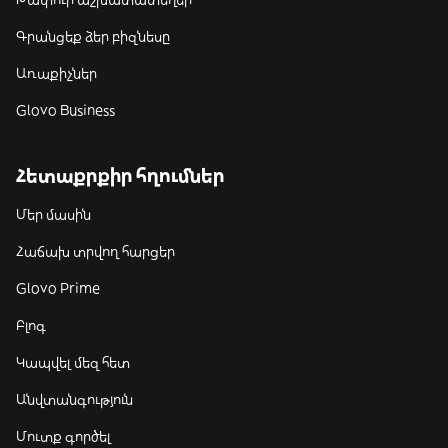
Գրանցեք ձեր բիզնեսը
Առաքիչներ
Glovo Business
Հետաքրքիր հղումներ
Մեր մասին
Հաճախ տրվող հարցեր
Glovo Prime
Բլոգ
Կապվել մեզ հետ
Անվտանգություն
Մուտք գործել