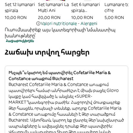
Set 12 lumanari
Set lumanari La
Set 6 lumanari
Lumanare tor
spirala
Multi Ani
spirala
cifre
multicolor
10,00 RON
20,00 RON
10,00 RON
5,00 RON
Valori nutritionale - Alergeni
Ուսումնասիրեք այս կատեգորիայի նմանատիպ
խանութները՝
Հացաբուլկեղեն
Հաճախ տրվող հարցեր
Ինչպե՞ս կարող եմ պատվիրել Cofetariile Maria &
Constance առաքում Bucharest
Bucharest Cofetariile Maria & Constance առաքում
պատվիրելու համար անհրաժեշտ է միայն բացել Glovo
կայքը կամ հավելվածը և անցնել «SUPER-
MARKET”կատեգորիա բաժին: Հաջորդիվ մուտքագրեք
Ձեր հասցեն, որպեսզի տեսնեք, արդյոք Cofetariile Maria
& Constance առաքումը հասանելի է Ձեր տարածքում
Bucharest: Այնուհետև կարող եք ընտրել Ձեր նախընտրած
ապրանքները և ավելացնել դրանք Ձեր պատվերին:
Վճարումն ավարտելուց հետո Ձեր պատվերը կսկսի