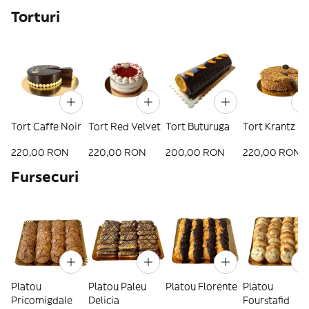
Torturi
Tort Caffe Noir
Tort Red Velvet
Tort Buturuga
Tort Krantz
220,00 RON
220,00 RON
200,00 RON
220,00 RON
Fursecuri
Platou
Platou Paleu
Platou Florente
Platou
Pricomigdale
Delicia
Fourstafid