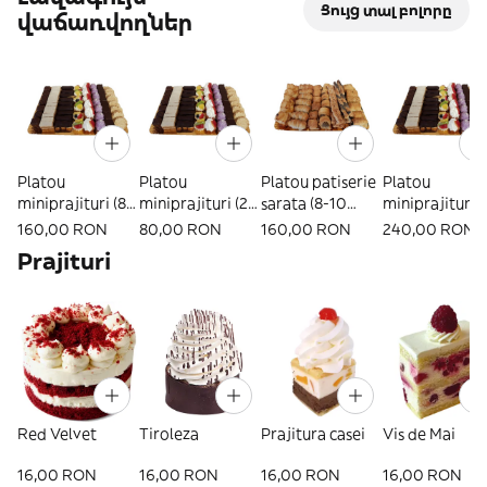
Ցույց տալ բոլորը
վաճառվողներ
Platou
Platou
Platou patiserie
Platou
miniprajituri (8-
miniprajituri (2-
sarata (8-10
miniprajituri (
10 persoane)
4 persoane)
persoane)
15 persoane)
160,00 RON
80,00 RON
160,00 RON
240,00 RON
Prajituri
Red Velvet
Tiroleza
Prajitura casei
Vis de Mai
16,00 RON
16,00 RON
16,00 RON
16,00 RON