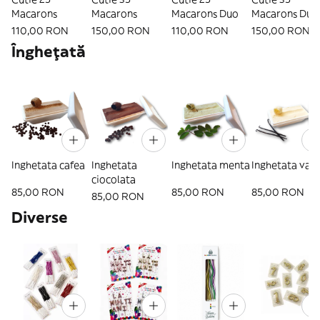
Macarons
Macarons
Macarons Duo
Macarons Duo
110,00 RON
150,00 RON
110,00 RON
150,00 RON
Îngheţată
Inghetata cafea
Inghetata
Inghetata menta
Inghetata vani
ciocolata
85,00 RON
85,00 RON
85,00 RON
85,00 RON
Diverse