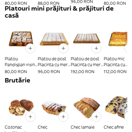
96,00 RON
80,00 RON
88,00 RON
80,00 RON
Platouri mini prăjituri & prăjituri de
casă
Platou
Platou de post
Platou de post
Platou mic
Pandispan visine
Placinta cu mere
Placinta cu mere
Placinta cu
(2-4 persoane)
(mic)
(mare)
portocale
80,00 RON
96,00 RON
192,00 RON
112,00 RON
Brutărie
Cozonac
Chec
Chec lamaie
Chec afine