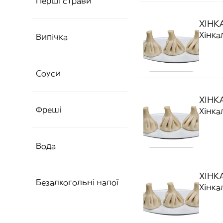
Перші страви
ХІНК
Хінка
Випічка
Соуси
ХІНК
Фреші
Вода
ХІНК
Безалкогольні напої
Хінка