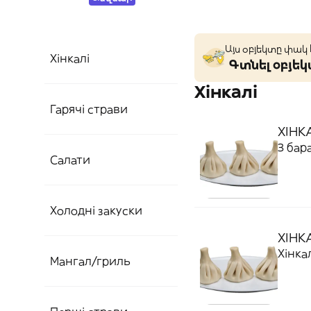
Այս օբյեկտը փակ
Хінкалі
Գտնել օբյե
Хінкалі
Гарячі страви
ХІНК
З ба
Салати
Холодні закуски
ХІНК
Хінка
Мангал/гриль