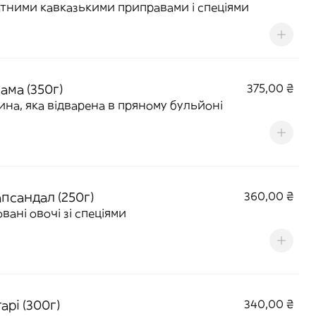
тними кавказькими приправами і спеціями
ама (350г)
375,00 ₴
ина, яка відварена в пряному бульйоні
псандал (250г)
360,00 ₴
вані овочі зі спеціями
рі (300г)
340,00 ₴