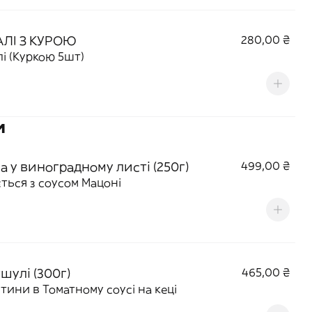
АЛІ З КУРОЮ
280,00 ₴
Хінкалі (Куркою 5шт)
и
а у виноградному листі (250г)
499,00 ₴
ться з соусом Мацоні
шулі (300г)
465,00 ₴
ятини в Томатному соусі на кеці