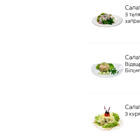
Салат
З тел
запра
Сала
Відва
Білом
Сала
З кур