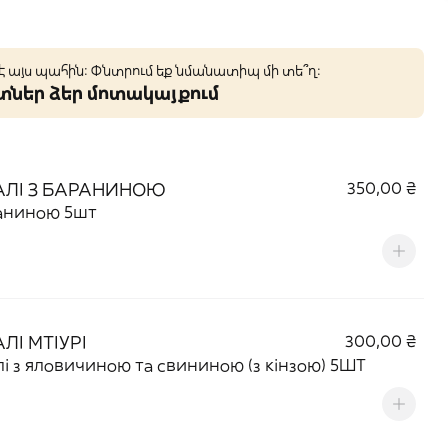
 է այս պահին: Փնտրում եք նմանատիպ մի տե՞ղ։
կտներ ձեր մոտակայքում
АЛІ З БАРАНИНОЮ
350,00 ₴
раниною 5шт
АЛІ МТІУРІ
300,00 ₴
лі з яловичиною та свининою (з кінзою) 5ШТ