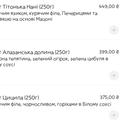
 Тітонька Нані (250г)
449,00 ₴
ячим язиком, курячим філе, Печерицями та
вкою на основі Мацоні
т Алазанська долина (250г)
399,00 ₴
рна телятина, зелений огірок, зелена цибуля в
у соусі
т Цицила (250г)
375,00 ₴
ячим філе, чорносливом, горіхами в Білому соусі