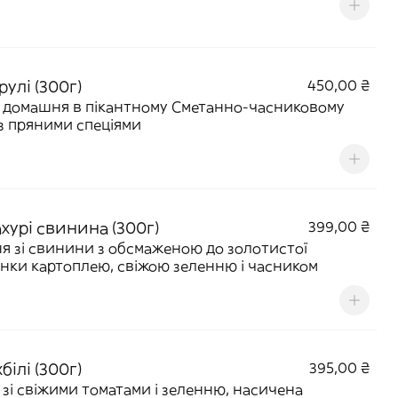
улі (300г)
450,00 ₴
 домашня в пікантному Сметанно-часниковому
 з пряними спеціями
хурі свинина (300г)
399,00 ₴
я зі свинини з обсмаженою до золотистої
нки картоплею, свіжою зеленню і часником
білі (300г)
395,00 ₴
 зі свіжими томатами і зеленню, насичена