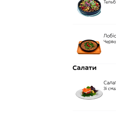
Тельб
Лобі
Черво
Салати
Салат
Зі см