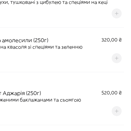
ухи, тушковані з цибулею та спеціями на кеці
о амолесили (250г)
320,00 ₴
на квасоля зі спеціями та зеленню
 Аджарія (250г)
520,00 ₴
аженими баклажанами та сьомгою