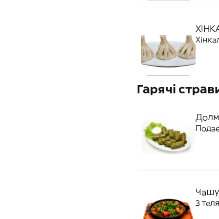
ХІНК
Гарячі страв
Долм
Подає
Чашу
З тел