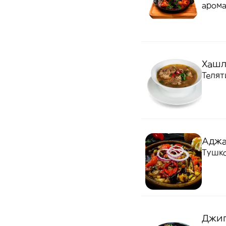
арома
Хашл
Телят
Аджа
Тушко
Джига