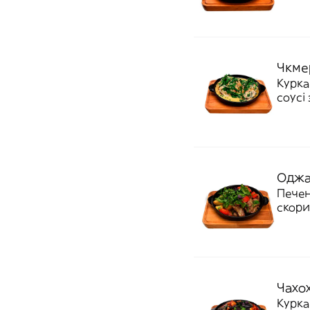
Чкмер
Курка
соусі
Оджа
Печен
скори
Чахох
Курка