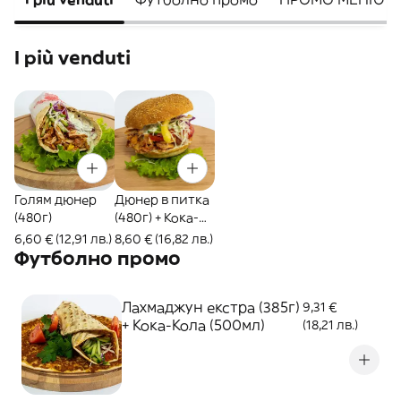
I più venduti
Голям дюнер
Дюнер в питка
(480г)
(480г) + Кока-
Кола (500мл)
6,60 € (12,91 лв.)
8,60 € (16,82 лв.)
Футболно промо
Лахмаджун екстра (385г)
9,31 €
+ Кока-Кола (500мл)
(18,21 лв.)