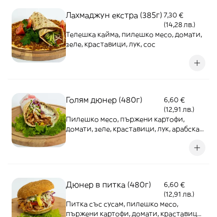
Лахмаджун екстра (385г)
7,30 €
(14,28 лв.)
Телешка кайма, пилешко месо, домати,
зеле, краставици, лук, сос
Голям дюнер (480г)
6,60 €
(12,91 лв.)
Пилешко месо, пържени картофи,
домати, зеле, краставици, лук, арабска
питка, млечен сос
Дюнер в питка (480г)
6,60 €
(12,91 лв.)
Питка със сусам, пилешко месо,
пържени картофи, домати, краставици,