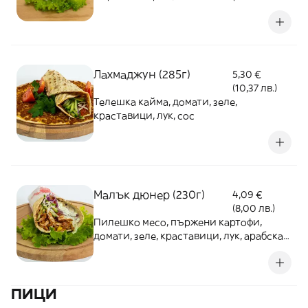
зеле, лук, млечен сос
Лахмаджун (285г)
5,30 €
(10,37 лв.)
Телешка кайма, домати, зеле,
краставици, лук, сос
Малък дюнер (230г)
4,09 €
(8,00 лв.)
Пилешко месо, пържени картофи,
домати, зеле, краставици, лук, арабска
питка, млечен сос
ПИЦИ