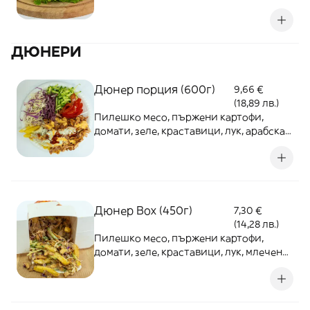
питка, млечен сос
ДЮНЕРИ
Дюнер порция (600г)
9,66 €
(18,89 лв.)
Пилешко месо, пържени картофи,
домати, зеле, краставици, лук, арабска
питка, млечен сос
Дюнер Box (450г)
7,30 €
(14,28 лв.)
Пилешко месо, пържени картофи,
домати, зеле, краставици, лук, млечен
сос