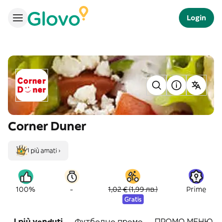
Login
Corner Duner
I più amati ›
-
100%
1,02 € (1,99 лв.)
Prime
Gratis
I più venduti
Футболно промо
ПРОМО МЕНЮ