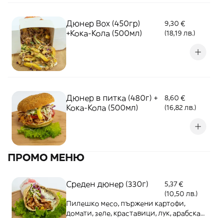
Дюнер Box (450гр)
9,30 €
+Кока-Кола (500мл)
(18,19 лв.)
Дюнер в питка (480г) +
8,60 €
Кока-Кола (500мл)
(16,82 лв.)
ПРОМО МЕНЮ
Среден дюнер (330г)
5,37 €
(10,50 лв.)
Пилешко месо, пържени картофи,
домати, зеле, краставици, лук, арабска