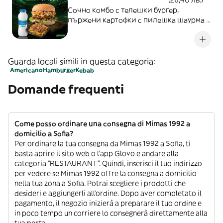
(26,40 лв.)
Сочно комбо с телешки бургер,
пържени картофки с пилешка шаурма в
стил loaded fries, залети със специален
сос, и освежаващ айрян. Засищещ
избор за мача или за всеки истински
футболен фен.
Guarda locali simili in questa categoria:
Americano
Hamburger
Kebab
Domande frequenti
Come posso ordinare una consegna di Mimas 1992 a
domicilio a Sofia?
Per ordinare la tua consegna da Mimas 1992 a Sofia, ti
basta aprire il sito web o l’app Glovo e andare alla
categoria “RESTAURANT”. Quindi, inserisci il tuo indirizzo
per vedere se Mimas 1992 offre la consegna a domicilio
nella tua zona a Sofia. Potrai scegliere i prodotti che
desideri e aggiungerli all’ordine. Dopo aver completato il
pagamento, il negozio inizierà a preparare il tuo ordine e
in poco tempo un corriere lo consegnerà direttamente alla