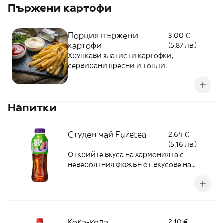
Пържени картофи
Порция пържени
3,00 €
картофи
(5,87 лв.)
Хрупкави златисти картофки,
сервирани пресни и топли.
Напитки
Студен чай Fuzetea
2,64 €
(5,16 лв.)
Открийте вкуса на хармонията с
невероятния фюжън от вкусове на
Fuzetea
Кока-кола
2,10 €