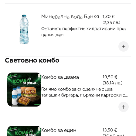
Минерална вода Банкя
1,20 €
(2,35 лв.)
Останете перфектно хидратирани през
целия ден
Световно комбо
Комбо за двама
19,50 €
(38,14 лв.)
Голямо комбо за споделяне с два
телешки бургера, пържени картофки с
пилешка шаурма в стил loaded fries,
залети със специален сос, и два
освежаващи айряна. Идеално за двама
по време на мач.
Комбо за един
13,50 €