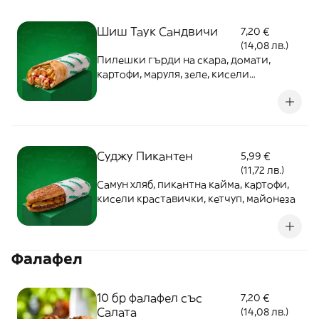
Шиш Таук Сандвичи
7,20 €
(14,08 лв.)
Пилешки гърди на скара, домати,
картофи, маруля, зеле, кисели
краставички, кетчуп, майонеза, арабски
хляб
Cуджу Пикантен
5,99 €
(11,72 лв.)
Самун хляб, пикантна кайма, картофи,
кисели краставички, кетчуп, майонеза
Фалафел
10 бр фалафел със
7,20 €
Салата
(14,08 лв.)