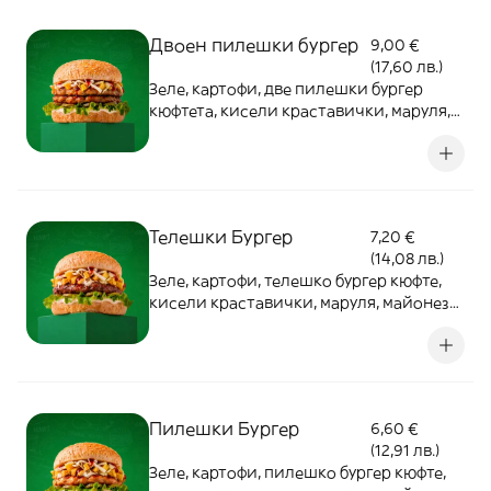
Двоен пилешки бургер
9,00 €
(17,60 лв.)
Зеле, картофи, две пилешки бургер
кюфтета, кисели краставички, маруля,
майонеза, кетчуп
Телешки Бургер
7,20 €
(14,08 лв.)
Зеле, картофи, телешко бургер кюфте,
кисели краставички, маруля, майонеза,
кетчуп
Пилешки Бургер
6,60 €
(12,91 лв.)
Зеле, картофи, пилешко бургер кюфте,