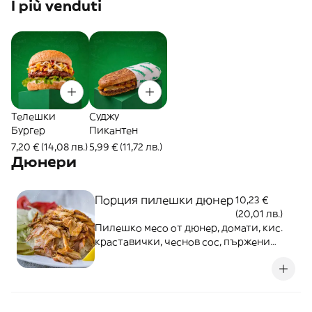
I più venduti
Телешки
Cуджу
Бургер
Пикантен
7,20 € (14,08 лв.)
5,99 € (11,72 лв.)
Дюнери
Порция пилешки дюнер
10,23 €
(20,01 лв.)
Пилешко месо от дюнер, домати, кис.
краставички, чеснов сос, пържени
картофи