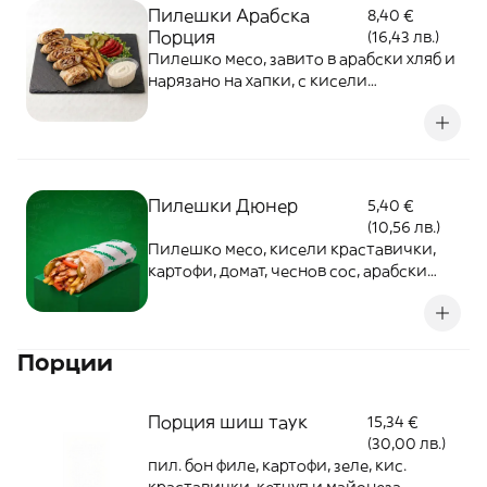
Пилешки Арабска
8,40 €
Порция
(16,43 лв.)
Пилешко месо, завито в арабски хляб и
нарязано на хапки, с кисели
краставички, картофи, домат, чеснов
сос и маруля отстрани
Пилешки Дюнер
5,40 €
(10,56 лв.)
Пилешко месо, кисели краставички,
картофи, домат, чеснов сос, арабски
хляб
Порции
Порция шиш таук
15,34 €
(30,00 лв.)
пил. бон филе, картофи, зеле, кис.