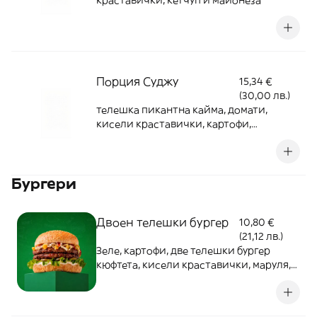
краставички, кетчуп и майонеза
Порция Суджу
15,34 €
(30,00 лв.)
телешка пикантна кайма, домати,
кисели краставички, картофи,
майонеза, кетчуп
Бургери
Двоен телешки бургер
10,80 €
(21,12 лв.)
Зеле, картофи, две телешки бургер
кюфтета, кисели краставички, маруля,
майонеза, кетчуп