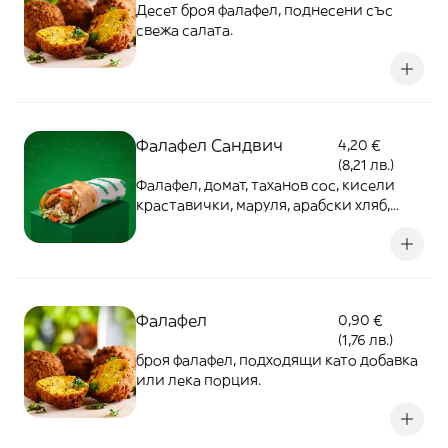
Десет броя фалафел, поднесени със
свежа салата.
Фалафел Сандвич
4,20 €
(8,21 лв.)
Фалафел, домат, таханов сос, кисели
краставички, маруля, арабски хляб,
зеле
Фалафел
0,90 €
(1,76 лв.)
броя фалафел, подходящи като добавка
или лека порция.