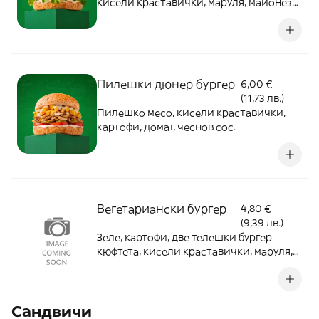
кисели краставички, маруля, майонеза,
кетчуп
Пилешки дюнер бургер
6,00 €
(11,73 лв.)
Пилешко месо, кисели краставички,
картофи, домат, чеснов сос.
Вегетариански бургер
4,80 €
(9,39 лв.)
Зеле, картофи, две телешки бургер
кюфтета, кисели краставички, маруля,
майонеза, кетчуп
Сандвичи