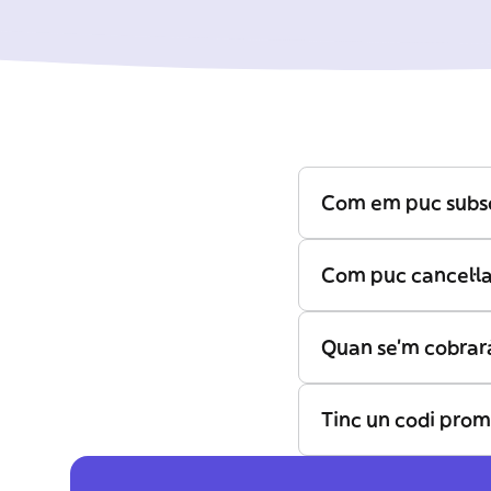
Com em puc subsc
Com puc cancel·la
Quan se'm cobrarà
Tinc un codi prom