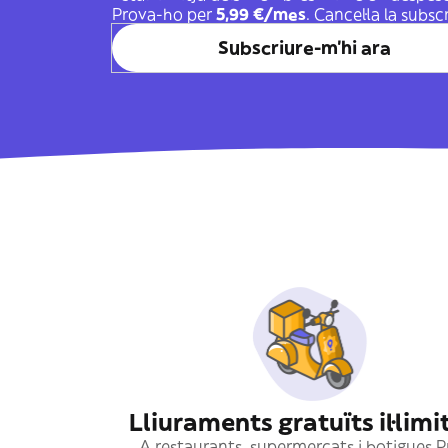
Prova-ho per
5,99 €/mes
. Cancel·la la subs
Subscriure-m'hi ara
Lliuraments gratuïts il·limi
A restaurants, supermercats i botigues 