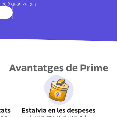
cripció quan vulguis.
Avantatges de Prime
tats
Estalvia en les despeses
Prime
Paga menys en cada comanda