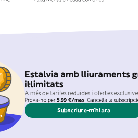
Estalvia amb lliuraments g
il·limitats
A més de tarifes reduïdes i ofertes exclusiv
Prova-ho per
5,99 €/mes
. Cancel·la la subscripc
Subscriure-m'hi ara