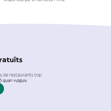
ratuïts
es de restaurants top
ió quan vulguis.