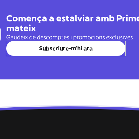
Comença a estalviar amb Prime
mateix
Gaudeix de descomptes i promocions exclusives
Subscriure-m'hi ara