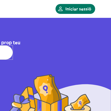
Iniciar sessió
 prop teu