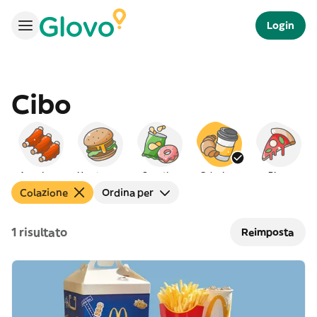
Login
Cibo
Americano
Hamburger
Spuntino
Colazione
Pizza
Colazione
Ordina per
1 risultato
Reimposta