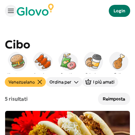
Login
Cibo
Hamburger
Americano
Spuntino
Colazione
Pollo
Venezuelano
Ordina per
I più amati
5 risultati
Reimposta