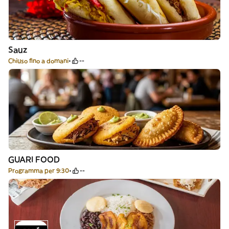
Sauz
Chiuso fino a domani
--
GUARI FOOD
Programma per 9:30
--