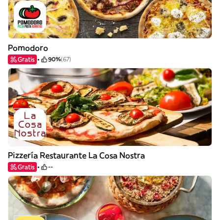
Pomodoro
Gratis
90%
(67)
Pizzería Restaurante La Cosa Nostra
Gratis
--