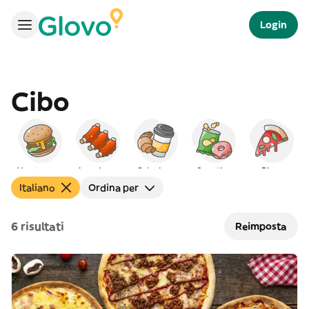
Login
Cibo
Hamburger
Americano
Colazione
Spuntino
Pizza
Italiano
Ordina per
6 risultati
Reimposta