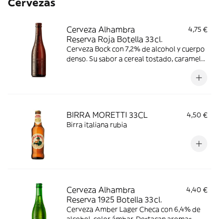
Cervezas
Cerveza Alhambra
4,75 €
Reserva Roja Botella 33cl.
Cerveza Bock con 7,2% de alcohol y cuerpo
denso. Su sabor a cereal tostado, caramelo
y frutas, tiene un gusto amargo
pronunciado y ligera acidez. Consumir
entre 4-8 °C.
BIRRA MORETTI 33CL
4,50 €
Birra italiana rubia
Cerveza Alhambra
4,40 €
Reserva 1925 Botella 33cl.
Cerveza Amber Lager Checa con 6,4% de