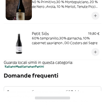
40 % Primitivo,30 % Montepulciano, 20 %
de Nero ;Avola, 10 % Merlot, Tenute Piccini,
Toscana
Petit Siòs
19,80 €
60% tempranillo,30% garnacha, 10%
cabernet sauvignon , DO Costers del Segre
Guarda locali simili in questa categoria:
Italiano
Mediterraneo
Panini
Domande frequenti
Come posso ordinare una consegna di Il Palato a
domicilio a Barcelona?
Per ordinare la tua consegna da Il Palato a Barcelona, ti