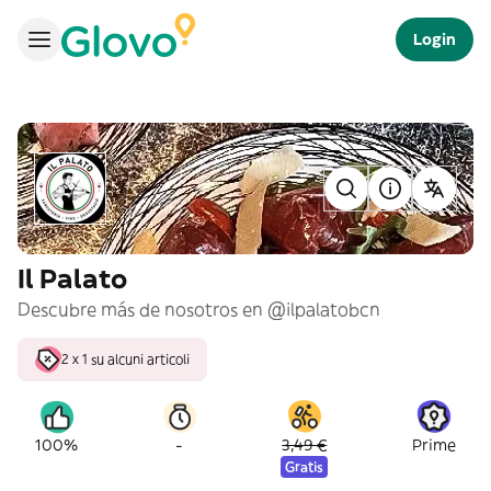
Login
Il Palato
Descubre más de nosotros en @ilpalatobcn
2 x 1 su alcuni articoli
-
100%
3,49 €
Prime
Gratis