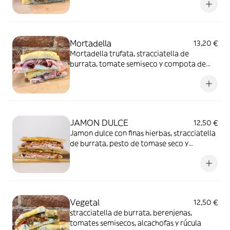
Mortadella
13,20 €
Mortadella trufata, stracciatella de
burrata, tomate semiseco y compota de
guindas con vinagre de módena IGP
JAMON DULCE
12,50 €
Jamon dulce con finas hierbas, stracciatella
de burrata, pesto de tomase seco y
aceitunas taggiasca
Vegetal
12,50 €
stracciatella de burrata, berenjenas,
tomates semisecos, alcachofas y rúcula