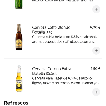
alcohol, color ámbar. Destacan aromas
florales y a caramelo, con gusto
ligeramente amargo y acidez suave.
Consumir entre 6-9 °C.
Cerveza Leffe Blonde
4,00 €
Botella 33cl.
Cerveza rubia belga con 6,6% de alcohol,
aromas especiados y afrutados, con un
sabor equilibrado entre amargor y dulzor.
Se recomienda consumir entre 6-9 °C.
Cerveza Corona Extra
3,50 €
Botella 35,5cl.
Cerveza Pale Lager de 4,5% de alcohol,
ligera, suave y refrescante, con un amargor
sutil y un sabor dulce afrutado con toque a
cereal. Consumir entre 3-6 °C.
Refrescos