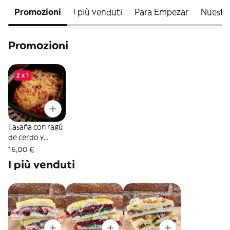
Promozioni
I più venduti
Para Empezar
Nuestra
Promozioni
2 x 1
Lasaña con ragú
de cerdo y
ternera
16,00 €
I più venduti