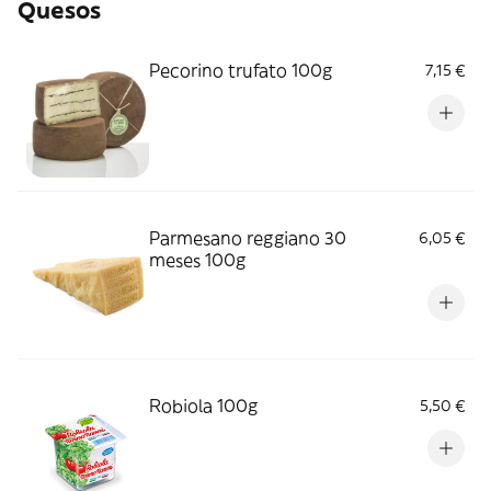
Quesos
Pecorino trufato 100g
7,15 €
Parmesano reggiano 30
6,05 €
meses 100g
Robiola 100g
5,50 €