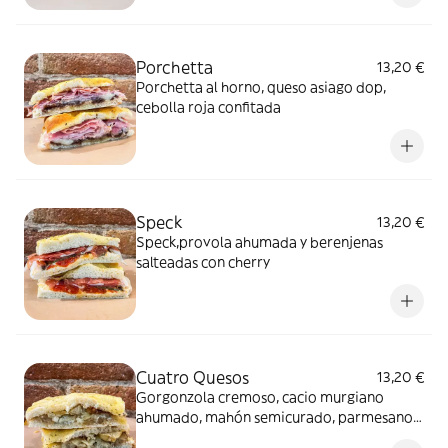
Porchetta
13,20 €
Porchetta al horno, queso asiago dop,
cebolla roja confitada
Speck
13,20 €
Speck,provola ahumada y berenjenas
salteadas con cherry
Cuatro Quesos
13,20 €
Gorgonzola cremoso, cacio murgiano
ahumado, mahón semicurado, parmesano
24 meses y peras confitadas